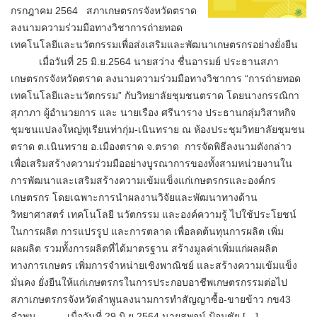
กรกฎาคม 2564 สภาเกษตรกรจังหวัดตราด
ลงนามความร่วมมือทางวิชาการถ่ายทอด
เทคโนโลยีและนวัตกรรมเพื่อส่งเสริมและพัฒนาเกษตรกรอย่างยั่งยืน
เมื่อวันที่ 25 มิ.ย.2564 นายสว่าง ชื่นอารมย์ ประธานสภา
เกษตรกรจังหวัดตราด ลงนามความร่วมมือทางวิชาการ “การถ่ายทอด
เทคโนโลยีและนวัตกรรม” กับวิทยาลัยชุมชนตราด โดยนางกรรณิกา
สุภาภา ผู้อำนวยการ และ นายเรือง ศรีนาราง ประธานกลุ่มวิสาหกิจ
ชุมชนแปลงใหญ่ทุเรียนท่ากุ่ม-เนินทราย ณ ห้องประชุมวิทยาลัยชุมชน
ตราด ต.เนินทราย อ.เมืองตราด จ.ตราด การจัดพิธีลงนามดังกล่าว
เพื่อเสริมสร้างความร่วมมืออย่างบูรณาการของทั้งสามหน่วยงานใน
การพัฒนาและเสริมสร้างความเข้มแข็งแก่เกษตรกรและองค์กร
เกษตรกร โดยเฉพาะการนำผลงานวิจัยและพัฒนาทางด้าน
วิทยาศาสตร์ เทคโนโลยี นวัตกรรม และองค์ความรู้ ไปใช้ประโยชน์
ในการผลิต การแปรรูป และการตลาด เพื่อลดต้นทุนการผลิต เพิ่ม
ผลผลิต รวมทั้งการผลิตที่ได้มาตรฐาน สร้างมูลค่าเพิ่มแก่ผลผลิต
ทางการเกษตร เพิ่มการจำหน่ายเชิงพาณิชย์ และสร้างความเข้มแข็ง
มั่นคง ยั่งยืนให้แก่เกษตรกรในการประกอบอาชีพเกษตรกรรมต่อไป
สภาเกษตรกรจังหวัดลำพูนลงนามการทำสัญญาซื้อ-ขายข้าว กข43
ลำพูน เมื่อวันที่ 29 มิ.ย.2564 นายสุพจน์ ป้อมชัย […]