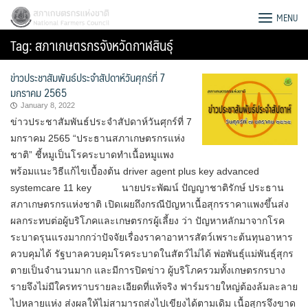
Skip
สภาเกษตรกรแห่งชาติ
MENU
to
Tag:
สภาเกษตรกรจังหวัดกาฬสินธุ์
content
ข่าวประชาสัมพันธ์ประจำสัปดาห์วันศุกร์ที่ 7
มกราคม 2565
January 8, 2022
ข่าวประชาสัมพันธ์ประจำสัปดาห์วันศุกร์ที่ 7
มกราคม 2565 “ประธานสภาเกษตรกรแห่ง
ชาติ” ชี้หมูเป็นโรคระบาดทำเนื้อหมูแพง
พร้อมแนะวิธีแก้ไขเบื้องต้น driver agent plus key advanced
systemcare 11 key นายประพัฒน์ ปัญญาชาติรักษ์ ประธาน
สภาเกษตรกรแห่งชาติ เปิดเผยถึงกรณีปัญหาเนื้อสุกรราคาแพงขึ้นส่ง
ผลกระทบต่อผู้บริโภคและเกษตรกรผู้เลี้ยง ว่า ปัญหาหลักมาจากโรค
ระบาดรุนแรงมากกว่าปัจจัยเรื่องราคาอาหารสัตว์เพราะต้นทุนอาหาร
ควบคุมได้ รัฐบาลควบคุมโรคระบาดในสัตว์ไม่ได้ พ่อพันธุ์แม่พันธุ์สุกร
Search
ตายเป็นจำนวนมาก และมีการปิดข่าว ผู้บริโภครวมทั้งเกษตรกรบาง
for:
รายจึงไม่มีใครทราบรายละเอียดที่แท้จริง ฟาร์มรายใหญ่ต้องล้มละลาย
ไปหลายแห่ง ส่งผลให้ไม่สามารถส่งไปเขียงได้ตามเดิม เนื้อสุกรจึงขาด