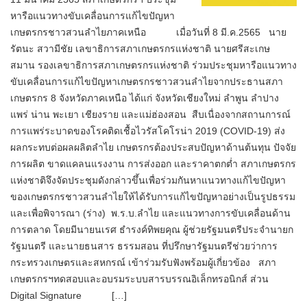
หารือแนวทางขับเคลื่อนการแก้ไขปัญหา
เกษตรกรชาวสวนลำไยภาคเหนือ เมื่อวันที่ 8 มี.ค.2565 นาย
รัตนะ สวามีชัย เลขาธิการสภาเกษตรกรแห่งชาติ นายศรีสะเกษ
สมาน รองเลขาธิการสภาเกษตรกรแห่งชาติ ร่วมประชุมหารือแนวทาง
ขับเคลื่อนการแก้ไขปัญหาเกษตรกรชาวสวนลำไยจากประธานสภา
เกษตรกร 8 จังหวัดภาคเหนือ ได้แก่ จังหวัดเชียงใหม่ ลำพูน ลำปาง
แพร่ น่าน พะเยา เชียงราย และแม่ฮ่องสอน สืบเนื่องจากสถานการณ์
การแพร่ระบาดของโรคติดเชื้อไวรัสโคโรน่า 2019 (COVID-19) ส่ง
ผลกระทบต่อผลผลิตลำไย เกษตรกรต้องประสบปัญหาด้านต้นทุน ปัจจัย
การผลิต ขาดแคลนแรงงาน การส่งออก และราคาตกต่ำ สภาเกษตรกร
แห่งชาติจึงจัดประชุมดังกล่าวขึ้นเพื่อร่วมกันหาแนวทางแก้ไขปัญหา
ของเกษตรกรชาวสวนลำไยให้ได้รับการแก้ไขปัญหาอย่างเป็นรูปธรรม
และเพื่อพิจารณา (ร่าง) พ.ร.บ.ลำไย และแนวทางการขับเคลื่อนด้าน
การตลาด โดยมีนายนเรศ ธำรงค์ทิพยคุณ ผู้ช่วยรัฐมนตรีประจำนายก
รัฐมนตรี และนายธนสาร ธรรมสอน ที่ปรึกษารัฐมนตรีช่วยว่าการ
กระทรวงเกษตรและสหกรณ์ เข้าร่วมรับฟังพร้อมผู้เกี่ยวข้อง สภา
เกษตรกรฯทดสอบและอบรมระบบสารบรรณอิเล็กทรอนิกส์ ส่วน
Digital Signature […]