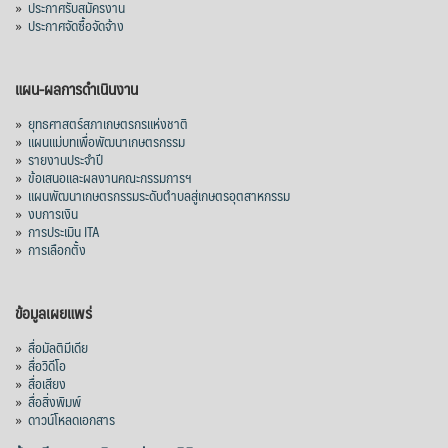
»
ประกาศรับสมัครงาน
»
ประกาศจัดซื้อจัดจ้าง
แผน-ผลการดำเนินงาน
»
ยุทธศาสตร์สภาเกษตรกรแห่งชาติ
»
แผนแม่บทเพื่อพัฒนาเกษตรกรรม
»
รายงานประจำปี
»
ข้อเสนอและผลงานคณะกรรมการฯ
»
แผนพัฒนาเกษตรกรรมระดับตำบลสู่เกษตรอุตสาหกรรม
»
งบการเงิน
»
การประเมิน ITA
»
การเลือกตั้ง
ข้อมูลเผยแพร่
»
สื่อมัลติมีเดีย
»
สื่อวิดีโอ
»
สื่อเสียง
»
สื่อสิ่งพิมพ์
»
ดาวน์โหลดเอกสาร