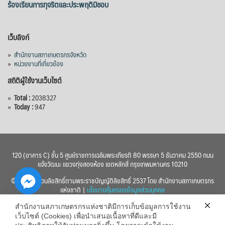
ร้องเรียนการทุจริตและประพฤติมิชอบ
เว็บลิงก์
»
สำนักงานสภาเกษตรกรจังหวัด
»
หน่วยงานที่เกี่ยวข้อง
สถิติผู้ใช้งานเว็บไซต์
»
Total :
2038327
»
Today :
947
120 (อาคาร C) ชั้น 5 ศูนย์ราชการเฉลิมพระเกียรติ 80 พรรษา 5 ธันวาคม 2550 ถนน
แจ้งวัฒนะ แขวงทุ่งสองห้อง เขตหลักสี่ กรุงเทพมหานคร 10210
© 2560 สงวนลิขสิทธิ์ตามพระราชบัญญัติลิขสิทธิ์ 2537 โดย สำนักงานสภาเกษตรกร
แห่งชาติ |
นโยบายคุ้มครองข้อมูลส่วนบุคคล
สำนักงานสภาเกษตรกรแห่งชาติมีการเก็บข้อมูลการใช้งาน
เว็บไซต์ (Cookies) เพื่อนำเสนอเนื้อหาที่ดีและมี