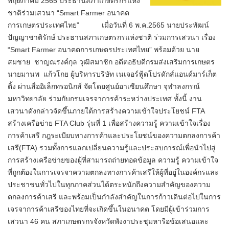
พฤษภาคม 2565 ประธานสภาเกษตรกรแห่ง
ชาติร่วมเสวนา “Smart Farmer อนาคต
การเกษตรประเทศไทย” เมื่อวันที่ 6 พ.ค.2565 นายประพัฒน์
ปัญญาชาติรักษ์ ประธานสภาเกษตรกรแห่งชาติ ร่วมการเสวนา เรื่อง
“Smart Farmer อนาคตการเกษตรประเทศไทย” พร้อมด้วย นาย
สมชาย ชาญณรงค์กุล วุฒิสมาชิก อดีตอธิบดีกรมส่งเสริมการเกษตร
นายมานพ แก้วโกย ผู้บริหารบริษัท เนเจอร์ฟู้ดโปรดักส์แอนด์มาร์เก็ต
ติ้ง ผ่านสื่ออิเล็กทรอนิกส์ จัดโดยศูนย์อาเซียนศึกษา จุฬาลงกรณ์
มหาวิทยาลัย ร่วมกับกรมเจรจาการค้าระหว่างประเทศ ทั้งนี้ งาน
เสวนาดังกล่าวจัดขึ้นภายใต้การสร้างความเข้าใจประโยชน์ FTA
สร้างเครือข่าย FTA Club รุ่นที่ 1 เพื่อสร้างความรู้ ความเข้าใจเรื่อง
การค้าเสรี กฎระเบียบทางการค้าและประโยชน์ของความตกลงการค้า
เสรี(FTA) รวมทั้งการแลกเปลี่ยนความรู้และประสบการณ์เพื่อนำไปสู่
การสร้างเครือข่ายของผู้ที่สามารถถ่ายทอดข้อมูล ความรู้ ความเข้าใจ
ที่ถูกต้องในการเจรจาความตกลงทางการค้าเสรีให้ผู้ที่อยู่ในองค์กรและ
ประชาชนทั่วไปในทุกภาคส่วนได้ตระหนักถึงความสำคัญของความ
ตกลงการค้าเสรี และพร้อมเป็นกำลังสำคัญในการก้าวเดินต่อไปในการ
เจรจาการค้าเสรีของไทยที่จะเกิดขึ้นในอนาคต โดยมีผู้เข้าร่วมการ
เสวนา 46 คน สภาเกษตรกรจังหวัดพังงาประชุมหารือข้อเสนอและ