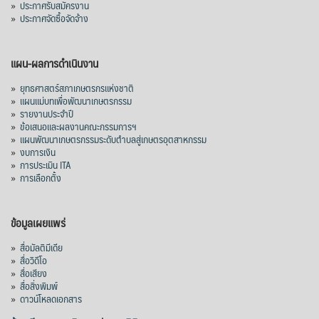
»
ประกาศรับสมัครงาน
»
ประกาศจัดซื้อจัดจ้าง
แผน-ผลการดำเนินงาน
»
ยุทธศาสตร์สภาเกษตรกรแห่งชาติ
»
แผนแม่บทเพื่อพัฒนาเกษตรกรรม
»
รายงานประจำปี
»
ข้อเสนอและผลงานคณะกรรมการฯ
»
แผนพัฒนาเกษตรกรรมระดับตำบลสู่เกษตรอุตสาหกรรม
»
งบการเงิน
»
การประเมิน ITA
»
การเลือกตั้ง
ข้อมูลเผยแพร่
»
สื่อมัลติมีเดีย
»
สื่อวิดีโอ
»
สื่อเสียง
»
สื่อสิ่งพิมพ์
»
ดาวน์โหลดเอกสาร