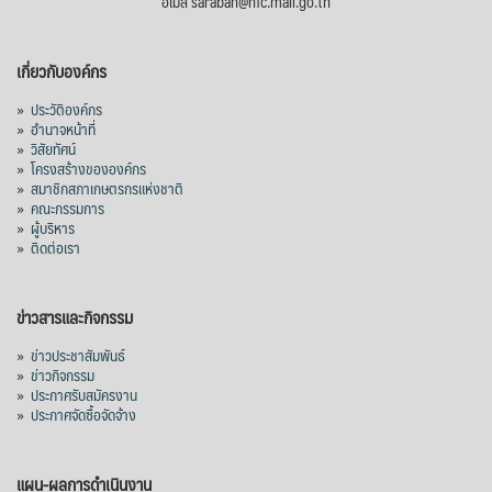
อีเมล saraban@nfc.mail.go.th
เกี่ยวกับองค์กร
»
ประวัติองค์กร
»
อำนาจหน้าที่
»
วิสัยทัศน์
»
โครงสร้างขององค์กร
»
สมาชิกสภาเกษตรกรแห่งชาติ
»
คณะกรรมการ
»
ผู้บริหาร
»
ติดต่อเรา
ข่าวสารและกิจกรรม
»
ข่าวประชาสัมพันธ์
»
ข่าวกิจกรรม
»
ประกาศรับสมัครงาน
»
ประกาศจัดซื้อจัดจ้าง
แผน-ผลการดำเนินงาน