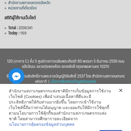
»
สำนักงานสภาเกษตรกรจังหวัด
»
หน่วยงานที่เกี่ยวข้อง
สถิติผู้ใช้งานเว็บไซต์
»
Total :
2036341
»
Today :
169
120 (อาคาร C) ชั้น 5 ศูนย์ราชการเฉลิมพระเกียรติ 80 พรรษา 5 ธันวาคม 2550 ถนน
แจ้งวัฒนะ แขวงทุ่งสองห้อง เขตหลักสี่ กรุงเทพมหานคร 10210
© 2560 สงวนลิขสิทธิ์ตามพระราชบัญญัติลิขสิทธิ์ 2537 โดย สำนักงานสภาเกษตรกร
แห่งชาติ |
นโยบายคุ้มครองข้อมูลส่วนบุคคล
สำนักงานสภาเกษตรกรแห่งชาติมีการเก็บข้อมูลการใช้งาน
เว็บไซต์ (Cookies) เพื่อนำเสนอเนื้อหาที่ดีและมี
ประสิทธิภาพให้กับท่านมากยิ่งขึ้น โดยการเข้าใช้งาน
เว็บไซต์นี้ถือว่าท่านได้อนุญาต และยอมรับให้มีการใช้คุกกี้
chaty
ตามนโยบายการใช้คุ้กกี้ของสำนักงานสภาเกษตรกรแห่ง
ชาติ โดยสามารถศึกษารายละเอียดจาก
Hide
นโยบายการคุ้มครองข้อมูลส่วนบุคคล