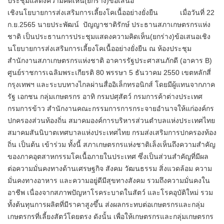
ประชุมแสดงความคิดเห็น(ยกร่าง)ข้อเสนอ
เชิงนโยบายการส่งเสริมการเลี้ยงโคเนื้ออย่างยั่งยืน เมื่อวันที่ 22
ก.ย.2565 นายประพัฒน์ ปัญญาชาติรักษ์ ประธานสภาเกษตรกรแห่ง
ชาติ เป็นประธานการประชุมแสดงความคิดเห็น(ยกร่าง)ข้อเสนอเชิง
นโยบายการส่งเสริมการเลี้ยงโคเนื้ออย่างยั่งยืน ณ ห้องประชุม
สำนักงานสภาเกษตรกรแห่งชาติ อาคารรัฐประศาสนภักดี (อาคาร B)
ศูนย์ราชการเฉลิมพระเกียรติ 80 พรรษา 5 ธันวาคม 2550 เขตหลักสี่
กรุงเทพฯ และระบบทางไกลผ่านสื่ออิเล็กทรอนิกส์ โดยมีผู้แทนจากภาค
รัฐ เอกชน กลุ่มเกษตรกร อาทิ กรมปศุสัตว์ กรมการค้าต่างประเทศ
กรมการข้าว สำนักงานคณะกรรมการการกระจายอำนาจให้แก่องค์กร
ปกครองส่วนท้องถิ่น สมาคมองค์การบริหารส่วนตำบลแห่งประเทศไทย
สมาคมสันนิบาตเทศบาลแห่งประเทศไทย กรมส่งเสริมการปกครองท้อง
ถิ่น เป็นต้น เข้าร่วม ทั้งนี้ สภาเกษตรกรแห่งชาติเล็งเห็นถึงความสำคัญ
ของภาคอุตสาหกรรมโคเนื้อภายในประเทศ ซึ่งเป็นส่วนสำคัญที่มีผล
ต่อความมั่นคงทางด้านเศรษฐกิจ สังคม วัฒนธรรม สิ่งแวดล้อม ความ
มั่นคงทางอาหาร และความอยู่ดีมีสุขทางสังคม รวมถึงความมั่นคงใน
อาชีพ เนื่องจากสภาพปัญหาโรคระบาดในสัตว์ และโรคอุบัติใหม่ รวม
ทั้งต้นทุนการผลิตที่มีราคาสูงขึ้น ส่งผลกระทบต่อเกษตรกรและกลุ่ม
เกษตรกรที่เลี้ยงสัตว์โดยตรง ดังนั้น เพื่อให้เกษตรกรและกลุ่มเกษตรกร