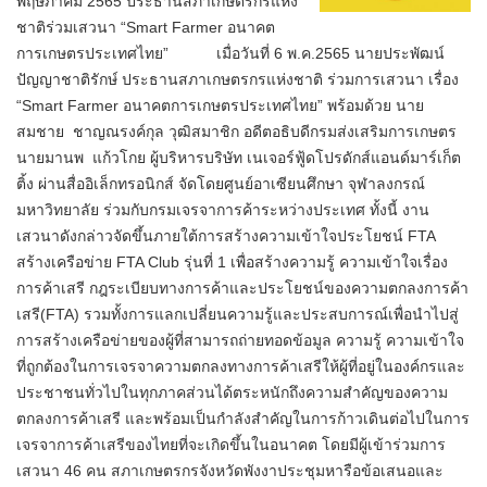
พฤษภาคม 2565 ประธานสภาเกษตรกรแห่ง
ชาติร่วมเสวนา “Smart Farmer อนาคต
การเกษตรประเทศไทย” เมื่อวันที่ 6 พ.ค.2565 นายประพัฒน์
ปัญญาชาติรักษ์ ประธานสภาเกษตรกรแห่งชาติ ร่วมการเสวนา เรื่อง
“Smart Farmer อนาคตการเกษตรประเทศไทย” พร้อมด้วย นาย
สมชาย ชาญณรงค์กุล วุฒิสมาชิก อดีตอธิบดีกรมส่งเสริมการเกษตร
นายมานพ แก้วโกย ผู้บริหารบริษัท เนเจอร์ฟู้ดโปรดักส์แอนด์มาร์เก็ต
ติ้ง ผ่านสื่ออิเล็กทรอนิกส์ จัดโดยศูนย์อาเซียนศึกษา จุฬาลงกรณ์
มหาวิทยาลัย ร่วมกับกรมเจรจาการค้าระหว่างประเทศ ทั้งนี้ งาน
เสวนาดังกล่าวจัดขึ้นภายใต้การสร้างความเข้าใจประโยชน์ FTA
สร้างเครือข่าย FTA Club รุ่นที่ 1 เพื่อสร้างความรู้ ความเข้าใจเรื่อง
การค้าเสรี กฎระเบียบทางการค้าและประโยชน์ของความตกลงการค้า
เสรี(FTA) รวมทั้งการแลกเปลี่ยนความรู้และประสบการณ์เพื่อนำไปสู่
การสร้างเครือข่ายของผู้ที่สามารถถ่ายทอดข้อมูล ความรู้ ความเข้าใจ
ที่ถูกต้องในการเจรจาความตกลงทางการค้าเสรีให้ผู้ที่อยู่ในองค์กรและ
ประชาชนทั่วไปในทุกภาคส่วนได้ตระหนักถึงความสำคัญของความ
ตกลงการค้าเสรี และพร้อมเป็นกำลังสำคัญในการก้าวเดินต่อไปในการ
เจรจาการค้าเสรีของไทยที่จะเกิดขึ้นในอนาคต โดยมีผู้เข้าร่วมการ
เสวนา 46 คน สภาเกษตรกรจังหวัดพังงาประชุมหารือข้อเสนอและ