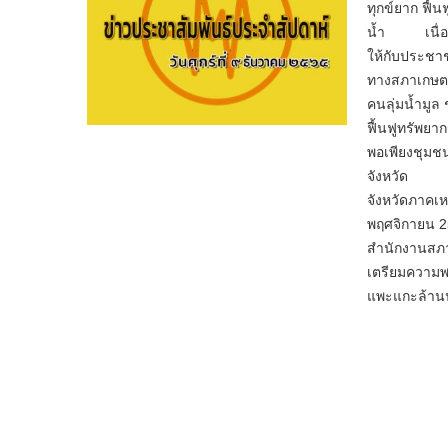
ทุกข์ยาก ฟื้
น้ำ เนื่องด
ให้กับประชาชน
ทางสภาเกษตรก
คนลุ่มน้ำมูล
ฟื้นฟูทรัพยา
พอเพียงชุมช
จังหวัด สภา
จังหวัดภาคเห
พฤศจิกายน 25
สำนักงานสภา
เตรียมความพ
แพะแกะล้านน