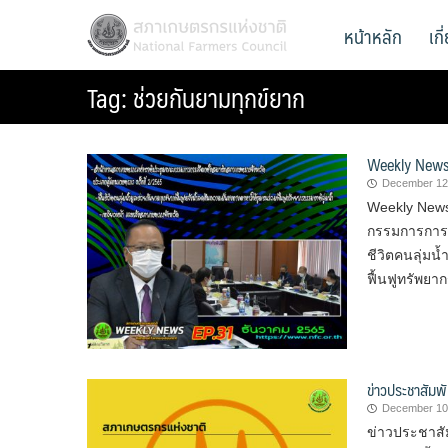
Skip
สภาเกษตรกรแห่งชาติ
หน้าหลัก
เก
National Farmers Council
to
content
Tag:
ช่วยกันยามทุกข์ยาก
Weekly News
December 12
Weekly New
กรรมการการเล
ชีวิตคนลุ่มน
ฟื้นฟูทรัพยา
ข่าวประชาสัมพั
December 10
ข่าวประชาสัม