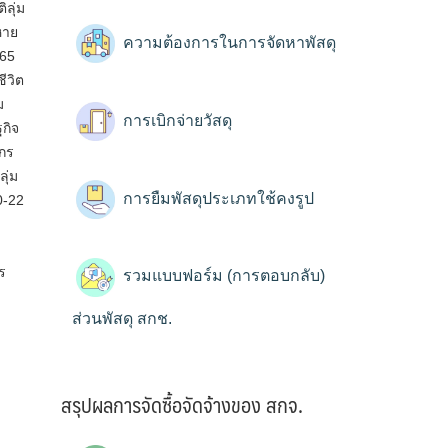
ลุ่ม
หาย
ความต้องการในการจัดหาพัสดุ
565
ีวิต
ม
การเบิกจ่ายวัสดุ
ฐกิจ
กร
ุ่ม
การยืมพัสดุประเภทใช้คงรูป
0-22
ร
รวมแบบฟอร์ม (การตอบกลับ)
ส่วนพัสดุ สกช.
สรุปผลการจัดซื้อจัดจ้างของ สกจ.