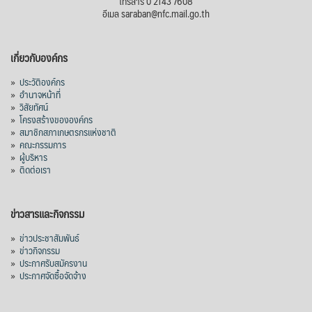
โทรสาร 0 2143 7608
อีเมล saraban@nfc.mail.go.th
เกี่ยวกับองค์กร
»
ประวัติองค์กร
»
อำนาจหน้าที่
»
วิสัยทัศน์
»
โครงสร้างขององค์กร
»
สมาชิกสภาเกษตรกรแห่งชาติ
»
คณะกรรมการ
»
ผู้บริหาร
»
ติดต่อเรา
ข่าวสารและกิจกรรม
»
ข่าวประชาสัมพันธ์
»
ข่าวกิจกรรม
»
ประกาศรับสมัครงาน
»
ประกาศจัดซื้อจัดจ้าง