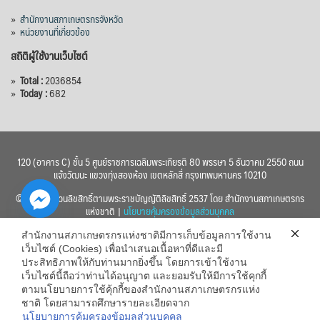
»
สำนักงานสภาเกษตรกรจังหวัด
»
หน่วยงานที่เกี่ยวข้อง
สถิติผู้ใช้งานเว็บไซต์
»
Total :
2036854
»
Today :
682
120 (อาคาร C) ชั้น 5 ศูนย์ราชการเฉลิมพระเกียรติ 80 พรรษา 5 ธันวาคม 2550 ถนน
แจ้งวัฒนะ แขวงทุ่งสองห้อง เขตหลักสี่ กรุงเทพมหานคร 10210
© 2560 สงวนลิขสิทธิ์ตามพระราชบัญญัติลิขสิทธิ์ 2537 โดย สำนักงานสภาเกษตรกร
แห่งชาติ |
นโยบายคุ้มครองข้อมูลส่วนบุคคล
สำนักงานสภาเกษตรกรแห่งชาติมีการเก็บข้อมูลการใช้งาน
เว็บไซต์ (Cookies) เพื่อนำเสนอเนื้อหาที่ดีและมี
ประสิทธิภาพให้กับท่านมากยิ่งขึ้น โดยการเข้าใช้งาน
เว็บไซต์นี้ถือว่าท่านได้อนุญาต และยอมรับให้มีการใช้คุกกี้
chaty
ตามนโยบายการใช้คุ้กกี้ของสำนักงานสภาเกษตรกรแห่ง
ชาติ โดยสามารถศึกษารายละเอียดจาก
Hide
นโยบายการคุ้มครองข้อมูลส่วนบุคคล