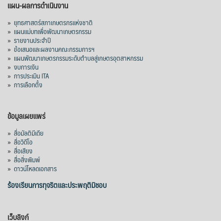
แผน-ผลการดำเนินงาน
»
ยุทธศาสตร์สภาเกษตรกรแห่งชาติ
»
แผนแม่บทเพื่อพัฒนาเกษตรกรรม
»
รายงานประจำปี
»
ข้อเสนอและผลงานคณะกรรมการฯ
»
แผนพัฒนาเกษตรกรรมระดับตำบลสู่เกษตรอุตสาหกรรม
»
งบการเงิน
»
การประเมิน ITA
»
การเลือกตั้ง
ข้อมูลเผยแพร่
»
สื่อมัลติมีเดีย
»
สื่อวิดีโอ
»
สื่อเสียง
»
สื่อสิ่งพิมพ์
»
ดาวน์โหลดเอกสาร
ร้องเรียนการทุจริตและประพฤติมิชอบ
เว็บลิงก์