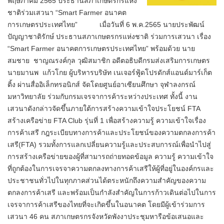
พฤษภาคม 2565 ประธานสภาเกษตรกรแห่ง
ชาติร่วมเสวนา “Smart Farmer อนาคต
การเกษตรประเทศไทย” เมื่อวันที่ 6 พ.ค.2565 นายประพัฒน์
ปัญญาชาติรักษ์ ประธานสภาเกษตรกรแห่งชาติ ร่วมการเสวนา เรื่อง
“Smart Farmer อนาคตการเกษตรประเทศไทย” พร้อมด้วย นาย
สมชาย ชาญณรงค์กุล วุฒิสมาชิก อดีตอธิบดีกรมส่งเสริมการเกษตร
นายมานพ แก้วโกย ผู้บริหารบริษัท เนเจอร์ฟู้ดโปรดักส์แอนด์มาร์เก็ต
ติ้ง ผ่านสื่ออิเล็กทรอนิกส์ จัดโดยศูนย์อาเซียนศึกษา จุฬาลงกรณ์
มหาวิทยาลัย ร่วมกับกรมเจรจาการค้าระหว่างประเทศ ทั้งนี้ งาน
เสวนาดังกล่าวจัดขึ้นภายใต้การสร้างความเข้าใจประโยชน์ FTA
สร้างเครือข่าย FTA Club รุ่นที่ 1 เพื่อสร้างความรู้ ความเข้าใจเรื่อง
การค้าเสรี กฎระเบียบทางการค้าและประโยชน์ของความตกลงการค้า
เสรี(FTA) รวมทั้งการแลกเปลี่ยนความรู้และประสบการณ์เพื่อนำไปสู่
การสร้างเครือข่ายของผู้ที่สามารถถ่ายทอดข้อมูล ความรู้ ความเข้าใจ
ที่ถูกต้องในการเจรจาความตกลงทางการค้าเสรีให้ผู้ที่อยู่ในองค์กรและ
ประชาชนทั่วไปในทุกภาคส่วนได้ตระหนักถึงความสำคัญของความ
ตกลงการค้าเสรี และพร้อมเป็นกำลังสำคัญในการก้าวเดินต่อไปในการ
เจรจาการค้าเสรีของไทยที่จะเกิดขึ้นในอนาคต โดยมีผู้เข้าร่วมการ
เสวนา 46 คน สภาเกษตรกรจังหวัดพังงาประชุมหารือข้อเสนอและ