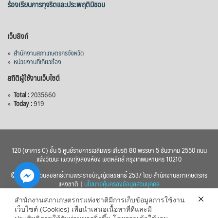
ร้องเรียนการทุจริตและประพฤติมิชอบ
เว็บลิงก์
»
สำนักงานสภาเกษตรกรจังหวัด
»
หน่วยงานที่เกี่ยวข้อง
สถิติผู้ใช้งานเว็บไซต์
»
Total :
2035660
»
Today :
919
120 (อาคาร C) ชั้น 5 ศูนย์ราชการเฉลิมพระเกียรติ 80 พรรษา 5 ธันวาคม 2550 ถนน
แจ้งวัฒนะ แขวงทุ่งสองห้อง เขตหลักสี่ กรุงเทพมหานคร 10210
© 2560 สงวนลิขสิทธิ์ตามพระราชบัญญัติลิขสิทธิ์ 2537 โดย สำนักงานสภาเกษตรกร
แห่งชาติ |
นโยบายคุ้มครองข้อมูลส่วนบุคคล
สำนักงานสภาเกษตรกรแห่งชาติมีการเก็บข้อมูลการใช้งาน
เว็บไซต์ (Cookies) เพื่อนำเสนอเนื้อหาที่ดีและมี