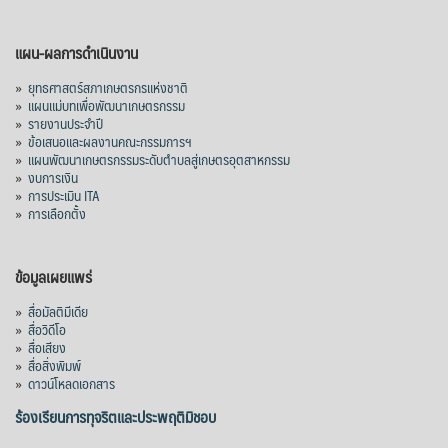
แผน-ผลการดำเนินงาน
»
ยุทธศาสตร์สภาเกษตรกรแห่งชาติ
»
แผนแม่บทเพื่อพัฒนาเกษตรกรรม
»
รายงานประจำปี
»
ข้อเสนอและผลงานคณะกรรมการฯ
»
แผนพัฒนาเกษตรกรรมระดับตำบลสู่เกษตรอุตสาหกรรม
»
งบการเงิน
»
การประเมิน ITA
»
การเลือกตั้ง
ข้อมูลเผยแพร่
»
สื่อมัลติมีเดีย
»
สื่อวิดีโอ
»
สื่อเสียง
»
สื่อสิ่งพิมพ์
»
ดาวน์โหลดเอกสาร
ร้องเรียนการทุจริตและประพฤติมิชอบ