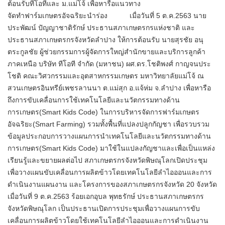
ต้อนรับทีโอทีและ ม.แม่โจ้ เพื่อหารือแนวทาง
จัดทำฟาร์มเกษตรอัจฉริยะนำร่อง เมื่อวันที่ 5 ต.ค.2563 นาย
ประพัฒน์ ปัญญาชาติรักษ์ ประธานสภาเกษตรกรแห่งชาติ และ
ประธานสภาเกษตรกรจังหวัดลำปาง ให้การต้อนรับ นายสุรชัย อนุ
ตระกูลชัย ผู้ช่วยกรรมการผู้จัดการใหญ่สำนักขายและบริการลูกค้า
ภาคเหนือ บริษัท ทีโอที จำกัด (มหาชน) ผศ.ดร.โชติพงศ์ กาญจนประ
โชติ คณะวิศวกรรมและอุตสาหกรรมเกษตร มหาวิทยาลัยแม่โจ้ ณ
สวนเกษตรอินทรีย์เพชรลานนา ต.แม่สุก อ.แจ้ห่ม จ.ลำปาง เพื่อหารือ
ถึงการขับเคลื่อนการใช้เทคโนโลยีและนวัตกรรมทางด้าน
การเกษตร(Smart Kids Code) ในการบริหารจัดการฟาร์มเกษตร
อัจฉริยะ(Smart Farming) รวมทั้งพื้นที่แปลงปลูกกัญชา เพื่อรวบรวม
ข้อมูลประกอบการวางแผนการนำเทคโนโลยีและนวัตกรรมทางด้าน
การเกษตร(Smart Kids Code) มาใช้ในแปลงกัญชาและเพื่อเป็นแหล่ง
เรียนรู้และขยายผลต่อไป สภาเกษตรกรจังหวัดพิษณุโลกเปิดประชุม
เพื่อวางแผนขับเคลื่อนการผลิตข้าวโดยเทคโนโลยีลำไอออนและการ
ดำเนินงานแผนงาน และโครงการของสภาเกษตรกรจังหวัด 20 จังหวัด
เมื่อวันที่ 9 ต.ค.2563 ร้อยเอกอุบล พุทธรักษ์ ประธานสภาเกษตรกร
จังหวัดพิษณุโลก เป็นประธานเปิดการประชุมเพื่อวางแผนการขับ
เคลื่อนการผลิตข้าวโดยใช้เทคโนโลยีลำไอออนและการดำเนินงาน