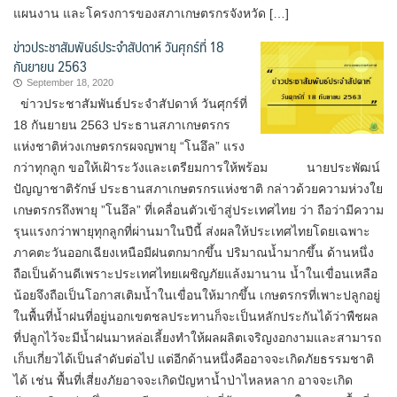
แผนงาน และโครงการของสภาเกษตรกรจังหวัด […]
ข่าวประชาสัมพันธ์ประจำสัปดาห์ วันศุกร์ที่ 18
กันยายน 2563
September 18, 2020
ข่าวประชาสัมพันธ์ประจำสัปดาห์ วันศุกร์ที่
18 กันยายน 2563 ประธานสภาเกษตรกร
แห่งชาติห่วงเกษตรกรผจญพายุ “โนอึล” แรง
กว่าทุกลูก ขอให้เฝ้าระวังและเตรียมการให้พร้อม นายประพัฒน์
ปัญญาชาติรักษ์ ประธานสภาเกษตรกรแห่งชาติ กล่าวด้วยความห่วงใย
เกษตรกรถึงพายุ ”โนอึล” ที่เคลื่อนตัวเข้าสู่ประเทศไทย ว่า ถือว่ามีความ
รุนแรงกว่าพายุทุกลูกที่ผ่านมาในปีนี้ ส่งผลให้ประเทศไทยโดยเฉพาะ
ภาคตะวันออกเฉียงเหนือมีฝนตกมากขึ้น ปริมาณน้ำมากขึ้น ด้านหนึ่ง
ถือเป็นด้านดีเพราะประเทศไทยเผชิญภัยแล้งมานาน น้ำในเขื่อนเหลือ
น้อยจึงถือเป็นโอกาสเติมน้ำในเขื่อนให้มากขึ้น เกษตรกรที่เพาะปลูกอยู่
ในพื้นที่น้ำฝนที่อยู่นอกเขตชลประทานก็จะเป็นหลักประกันได้ว่าพืชผล
ที่ปลูกไว้จะมีน้ำฝนมาหล่อเลี้ยงทำให้ผลผลิตเจริญงอกงามและสามารถ
เก็บเกี่ยวได้เป็นลำดับต่อไป แต่อีกด้านหนึ่งคืออาจจะเกิดภัยธรรมชาติ
ได้ เช่น พื้นที่เสี่ยงภัยอาจจะเกิดปัญหาน้ำป่าไหลหลาก อาจจะเกิด