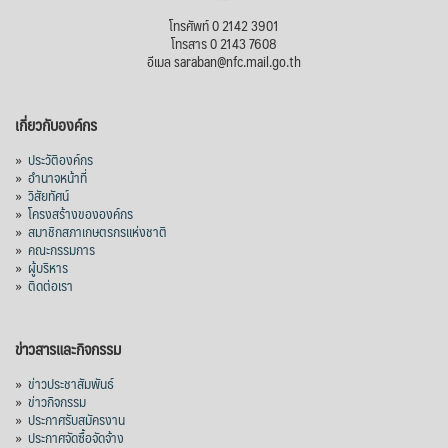
โทรศัพท์ 0 2142 3901
โทรสาร 0 2143 7608
อีเมล saraban@nfc.mail.go.th
เกี่ยวกับองค์กร
»
ประวัติองค์กร
»
อำนาจหน้าที่
»
วิสัยทัศน์
»
โครงสร้างขององค์กร
»
สมาชิกสภาเกษตรกรแห่งชาติ
»
คณะกรรมการ
»
ผู้บริหาร
»
ติดต่อเรา
ข่าวสารและกิจกรรม
»
ข่าวประชาสัมพันธ์
»
ข่าวกิจกรรม
»
ประกาศรับสมัครงาน
»
ประกาศจัดซื้อจัดจ้าง