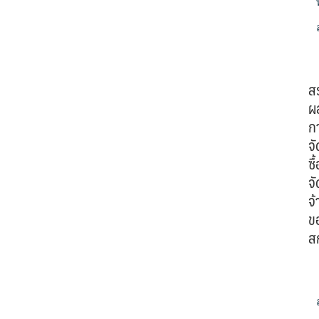
ส
ผ
ก
จั
ซื้
จั
จ้
ข
ส