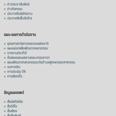
»
ข่าวประชาสัมพันธ์
»
ข่าวกิจกรรม
»
ประกาศรับสมัครงาน
»
ประกาศจัดซื้อจัดจ้าง
แผน-ผลการดำเนินงาน
»
ยุทธศาสตร์สภาเกษตรกรแห่งชาติ
»
แผนแม่บทเพื่อพัฒนาเกษตรกรรม
»
รายงานประจำปี
»
ข้อเสนอและผลงานคณะกรรมการฯ
»
แผนพัฒนาเกษตรกรรมระดับตำบลสู่เกษตรอุตสาหกรรม
»
งบการเงิน
»
การประเมิน ITA
»
การเลือกตั้ง
ข้อมูลเผยแพร่
»
สื่อมัลติมีเดีย
»
สื่อวิดีโอ
»
สื่อเสียง
»
สื่อสิ่งพิมพ์