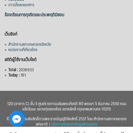
»
ดาวน์โหลดเอกสาร
ร้องเรียนการทุจริตและประพฤติมิชอบ
เว็บลิงก์
»
สำนักงานสภาเกษตรกรจังหวัด
»
หน่วยงานที่เกี่ยวข้อง
สถิติผู้ใช้งานเว็บไซต์
»
Total :
2036933
»
Today :
761
120 (อาคาร C) ชั้น 5 ศูนย์ราชการเฉลิมพระเกียรติ 80 พรรษา 5 ธันวาคม 2550 ถนน
แจ้งวัฒนะ แขวงทุ่งสองห้อง เขตหลักสี่ กรุงเทพมหานคร 10210
© 2560 สงวนลิขสิทธิ์ตามพระราชบัญญัติลิขสิทธิ์ 2537 โดย สำนักงานสภาเกษตรกร
แห่งชาติ |
นโยบายคุ้มครองข้อมูลส่วนบุคคล