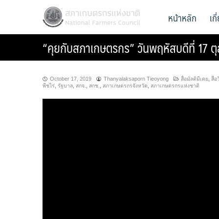
Skip
สภาเกษตรกรแห่งชาติ
หน้าหลัก
เก
National Farmers Council
to
content
“คุยกับสภาเกษตรกร” วันพฤหัสบดีที่ 17 
October 17, 2019
Thanyalaksaporn Tieoyong
สื่อมัลติมีเดย
,
สื่อ
พืชไร่
,
รัฐบาล
,
สกจ.
,
สกช.
,
สภาเกษตรกรจังหวัด
,
สภาเกษตรกรแห่งชาติ