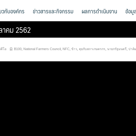
ี่ยวกับองค์กร
ข่าวสารและกิจกรรม
ผลการดำเนินงาน
ข้อม
ตุลาคม 2562
วิดีโอ
B100
,
National Farmers Council
,
NFC
,
ข้าว
,
คุยกับสภาเกษตรกร
,
นายกรัฐมนตรี
,
ปาล์ม