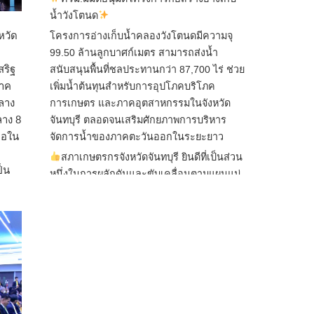
น้ำวังโตนด
หวัด
โครงการอ่างเก็บน้ำคลองวังโตนดมีความจุ
99.50 ล้านลูกบาศก์เมตร สามารถส่งน้ำ
ริฐ
สนับสนุนพื้นที่ชลประทานกว่า 87,700 ไร่ ช่วย
ภาค
เพิ่มน้ำต้นทุนสำหรับการอุปโภคบริโภค
ลาง
การเกษตร และภาคอุตสาหกรรมในจังหวัด
ลาง 8
จันทบุรี ตลอดจนเสริมศักยภาพการบริหาร
ือใน
จัดการน้ำของภาคตะวันออกในระยะยาว
สภาเกษตรกรจังหวัดจันทบุรี ยินดีที่เป็นส่วน
็น
หนึ่งในการผลักดันและขับเคลื่อนตามแผนแม่
บทเพื่อพั
...
See More
ไม่สามารถดูเนื้อหานี้ได้ในขณะนี้
View on Facebook
·
Share
สภาเกษตรกรแห่งชาติ
2 hours ago