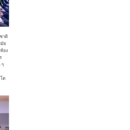
กรมการค้าต่างประเทศ กระทรวงพาณิชย์ เปิด
เผยว่า สถิติการส่งออกสินค้ามันสำปะหลังของ
ไทยในช่วง 6 เดือนของปี 2569 (ม.ค.-มิ.ย.) มี
ปริมาณ 2.52 ล้านตัน ลดลง 51.63% มูลค่า
1,205 ล้านดอลลาร์สหรัฐ (ประมาณ
ชาติ
38,003.15 ล้านบาท) ลดลง 27.69%
มัย
ท้อง
ปรับตัวลดลงตามสภาวะเศรษฐกิจและการค้า
ร
โลก โดยตลาดส่งออกสำคัญ จีน ส่งออกได้
 ๆ
1.52 ล้านตัน ลด 61.71%
ญี่ปุ่น 2 แสนตัน ลด 4.76%
บโต
อินโดนีเซีย 8 หมื่นตัน ไม่เปลี่ยนแปลง
มาเลเซีย 9 ห
...
See More
ส่งออกมันครึ่งปี 69 ปริมาณ 2.52 ล้านตัน
ลด 51.63% ยังดีที่ราคาขายดีกว่าปีก่อน
mgronline.com
View on Facebook
·
Share