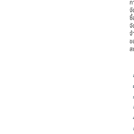
ก
จั
ซื้
จั
จ้
ข
ส