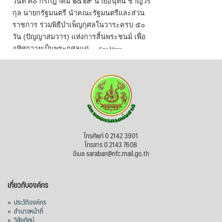
วันที่ ๓๐ กรกฎาคม ๒๕๖๙ นายอนุทิน ชาญวีร
กุล นายกรัฐมนตรี นำคณะรัฐมนตรีและส่วน
ราชการ ร่วมพิธีบำเพ็ญกุศลในวาระครบ ๕๐
วัน (ปัญญาสมวาร) แห่งการสิ้นพระชนม์ เพื่อ
อุทิศถวายเป็นพระกุศลแด่
...
See More
Photo
View on Facebook
·
Share
สภาเกษตรกรแห่งชาติ
1 week ago
โทรศัพท์ 0 2142 3901
วันเข้าพรรษา (วันแรม ๑ ค่ำ เดือน ๘) หรือ
โทรสาร 0 2143 7608
เทศกาลเข้าพรรษา (วันแรม ๑ ค่ำ เดือน ๘ ถึง
อีเมล saraban@nfc.mail.go.th
วันขึ้น ๑๕ ค่ำ เดือน ๑๑) ถือว่าเป็นวันสำคัญ
ทางศาสนาพุทธที่สำคัญวันหนึ่งของ
เกี่ยวกับองค์กร
ประเทศไทย โดยมีกำหนดระยะเวลา ๓ เดือน
ในช่วงฤดูฝน ซึ่งวันเข้าพรรษาเป็นวันสำคัญ
»
ประวัติองค์กร
»
อำนาจหน้าที่
ทางพระพุทธศาสนาที่ต่อเนื่องมาจากวัน
»
วิสัยทัศน์
อาสาฬหบูชา (วันขึ้น ๑๕ ค่ำ เดือน ๘)