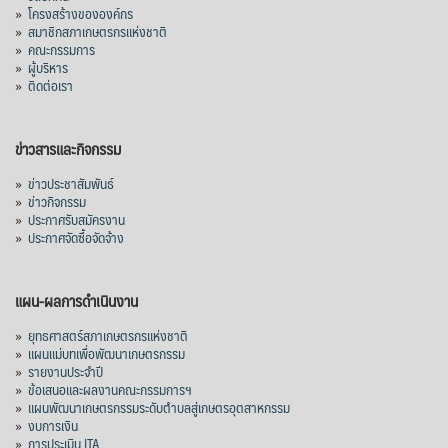
»
โครงสร้างขององค์กร
»
สมาชิกสภาเกษตรกรแห่งชาติ
สาเหตุที่พระพุทธเจ้าได้ทรงอนุญาตให้จำ
»
คณะกรรมการ
พรรษาอยู่ ณ สถานที่ใดสถานที่หนึ่งตลอดระยะ
»
ผู้บริหาร
เวลา 3 เดือนแก่พ
...
»
ติดต่อเรา
See More
Video
ข่าวสารและกิจกรรม
View on Facebook
·
Share
»
ข่าวประชาสัมพันธ์
»
ข่าวกิจกรรม
สภาเกษตรกรแห่งชาติ
»
ประกาศรับสมัครงาน
1 week ago
»
ประกาศจัดซื้อจัดจ้าง
นายอนุทิน ชาญวีรกุล นายกรัฐมนตรี นำคณะ
รัฐมนตรีและส่วนราชการ ร่วมเฝ้าทูลละออง
แผน-ผลการดำเนินงาน
พระบาท สมเด็จพระกนิษฐาธิราชเจ้า กรม
»
ยุทธศาสตร์สภาเกษตรกรแห่งชาติ
สมเด็จพระเทพรัตนราชสุดาฯ สยามบรมราช
»
แผนแม่บทเพื่อพัฒนาเกษตรกรรม
กุมารี ในงานสโมสรสันนิบาตเฉลิมพระเกียรติ
»
รายงานประจำปี
พระบาทสมเด็จพระเจ้าอยู่หัว เนื่องในโอกาส
»
ข้อเสนอและผลงานคณะกรรมการฯ
»
แผนพัฒนาเกษตรกรรมระดับตำบลสู่เกษตรอุตสาหกรรม
เฉลิมพระชนมพรรษา ๒๘ กรกฎาคม ๒๕๖๙
»
งบการเงิน
โดยสมเด็จพระกนิษฐาธิราชเจ้า กรมสมเด็จ
»
การประเมิน ITA