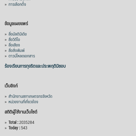
พระเทพรัตนราชสุดาฯ สยามบรมราชกุมารี
»
การเลือกตั้ง
เสด็จพระราชดำเนิน ณ ตึกสันติไมตรี ทำเนียบ
รัฐบาล เมื่อวันที่ ๒๙ ก
...
See More
ข้อมูลเผยแพร่
Photo
»
สื่อมัลติมีเดีย
View on Facebook
·
Share
»
สื่อวิดีโอ
»
สื่อเสียง
»
สื่อสิ่งพิมพ์
»
ดาวน์โหลดเอกสาร
ร้องเรียนการทุจริตและประพฤติมิชอบ
เว็บลิงก์
»
สำนักงานสภาเกษตรกรจังหวัด
»
หน่วยงานที่เกี่ยวข้อง
สถิติผู้ใช้งานเว็บไซต์
»
Total :
2035284
»
Today :
543