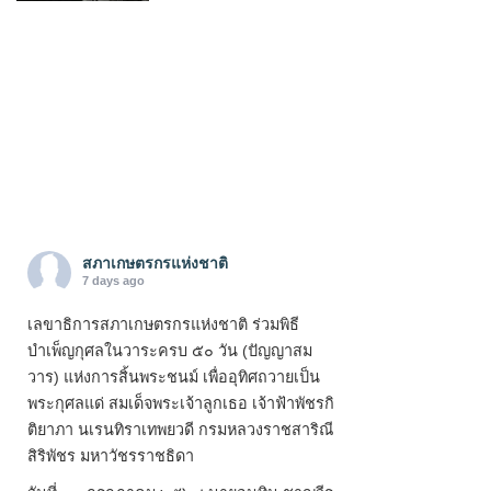
สภาเกษตรกรแห่งชาติ
7 days ago
เลขาธิการสภาเกษตรกรแห่งชาติ ร่วมพิธี
บำเพ็ญกุศลในวาระครบ ๕๐ วัน (ปัญญาสม
วาร) แห่งการสิ้นพระชนม์ เพื่ออุทิศถวายเป็น
พระกุศลแด่ สมเด็จพระเจ้าลูกเธอ เจ้าฟ้าพัชรกิ
ติยาภา นเรนทิราเทพยวดี กรมหลวงราชสาริณี
สิริพัชร มหาวัชรราชธิดา