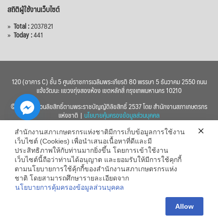
สถิติผู้ใช้งานเว็บไซต์
»
Total :
2037821
»
Today :
441
120 (อาคาร C) ชั้น 5 ศูนย์ราชการเฉลิมพระเกียรติ 80 พรรษา 5 ธันวาคม 2550 ถนน
แจ้งวัฒนะ แขวงทุ่งสองห้อง เขตหลักสี่ กรุงเทพมหานคร 10210
© 2560 สงวนลิขสิทธิ์ตามพระราชบัญญัติลิขสิทธิ์ 2537 โดย สำนักงานสภาเกษตรกร
แห่งชาติ |
นโยบายคุ้มครองข้อมูลส่วนบุคคล
สำนักงานสภาเกษตรกรแห่งชาติมีการเก็บข้อมูลการใช้งาน
เว็บไซต์ (Cookies) เพื่อนำเสนอเนื้อหาที่ดีและมี
ประสิทธิภาพให้กับท่านมากยิ่งขึ้น โดยการเข้าใช้งาน
เว็บไซต์นี้ถือว่าท่านได้อนุญาต และยอมรับให้มีการใช้คุกกี้
chaty
ตามนโยบายการใช้คุ้กกี้ของสำนักงานสภาเกษตรกรแห่ง
ชาติ โดยสามารถศึกษารายละเอียดจาก
Hide
นโยบายการคุ้มครองข้อมูลส่วนบุคคล
Allow