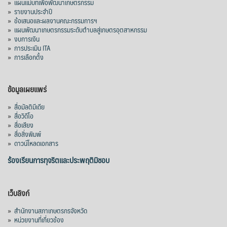
»
แผนแม่บทเพื่อพัฒนาเกษตรกรรม
สภาเกษตรกรแห่งชาติ
»
รายงานประจำปี
2 days ago
»
ข้อเสนอและผลงานคณะกรรมการฯ
»
แผนพัฒนาเกษตรกรรมระดับตำบลสู่เกษตรอุตสาหกรรม
คณะรัฐมนตรี อนุมัติโครงการอ่างเก็บน้ำ
»
งบการเงิน
คลองวังโตนด วงเงิน 7,200 ล้านบาท สะท้อน
»
การประเมิน ITA
ผลสำเร็จการผลักดันข้อเสนอเชิงนโยบายของ
»
การเลือกตั้ง
สภาเกษตรกรจังหวัดจันทบุรี
เมื่อวันที่ 5 สิงหาคม 2569 คณะรัฐมนตรีมีมติ
ข้อมูลเผยแพร่
อนุมัติโครงการอ่างเก็บน้ำคลองวังโตนด
»
สื่อมัลติมีเดีย
จังหวัดจันทบุรี กรอบวงเงิน 7,200 ล้านบาท
»
สื่อวิดีโอ
กำหนดระยะเวลาดำเนินงาน 7 ปี (พ.ศ. 2570–
»
สื่อเสียง
»
สื่อสิ่งพิมพ์
2576) โดยโครงการมีความจุ 99.50 ล้าน
»
ดาวน์โหลดเอกสาร
ลูกบาศก์เมตร สามารถสนับสนุนพื้นที่
ชลประทานกว่า 87,700 ไร่ เพิ่ม
...
ร้องเรียนการทุจริตและประพฤติมิชอบ
See More
Photo
เว็บลิงก์
View on Facebook
·
Share
»
สำนักงานสภาเกษตรกรจังหวัด
»
หน่วยงานที่เกี่ยวข้อง