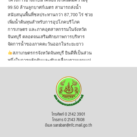
99.50 ล้านลูกบาศก์เมตร สามารถส่งน้ำ
สนับสนุนพื้นที่ชลประทานกว่า 87,700 ไร่ ช่วย
เพิ่มน้ำต้นทุนสำหรับการอุปโภคบริโภค
การเกษตร และภาคอุตสาหกรรมในจังหวัด
จันทบุรี ตลอดจนเสริมศักยภาพการบริหาร
จัดการน้ำของภาคตะวันออกในระยะยาว
สภาเกษตรกรจังหวัดจันทบุรี ยินดีที่เป็นส่วน
หนึ่งในการผลักดันและขับเคลื่อนตามแผนแม่
บทเพื่อพั
...
See More
ไม่สามารถดูเนื้อหานี้ได้ในขณะนี้
View on Facebook
·
Share
สภาเกษตรกรแห่งชาติ
โทรศัพท์ 0 2142 3901
2 days ago
โทรสาร 0 2143 7608
อีเมล saraban@nfc.mail.go.th
กรมการค้าต่างประเทศ กระทรวงพาณิชย์ เปิด
เผยว่า สถิติการส่งออกสินค้ามันสำปะหลังของ