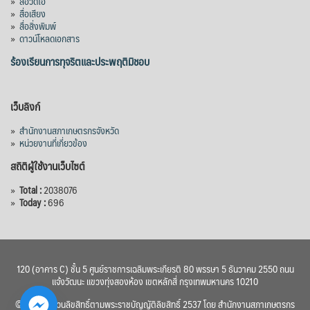
»
สื่อวิดีโอ
กำหนดระยะเวลาดำเนินงาน 7 ปี (พ.ศ. 2570–
»
สื่อเสียง
»
สื่อสิ่งพิมพ์
2576) โดยโครงการมีความจุ 99.50 ล้าน
»
ดาวน์โหลดเอกสาร
ลูกบาศก์เมตร สามารถสนับสนุนพื้นที่
ชลประทานกว่า 87,700 ไร่ เพิ่ม
...
ร้องเรียนการทุจริตและประพฤติมิชอบ
See More
Photo
เว็บลิงก์
View on Facebook
·
Share
»
สำนักงานสภาเกษตรกรจังหวัด
»
หน่วยงานที่เกี่ยวข้อง
สถิติผู้ใช้งานเว็บไซต์
»
Total :
2038076
»
Today :
696
120 (อาคาร C) ชั้น 5 ศูนย์ราชการเฉลิมพระเกียรติ 80 พรรษา 5 ธันวาคม 2550 ถนน
แจ้งวัฒนะ แขวงทุ่งสองห้อง เขตหลักสี่ กรุงเทพมหานคร 10210
© 2560 สงวนลิขสิทธิ์ตามพระราชบัญญัติลิขสิทธิ์ 2537 โดย สำนักงานสภาเกษตรกร