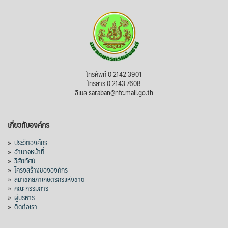
ไม่สามารถดูเนื้อหานี้ได้ในขณะนี้
View on Facebook
·
Share
สภาเกษตรกรแห่งชาติ
โทรศัพท์ 0 2142 3901
2 days ago
โทรสาร 0 2143 7608
อีเมล saraban@nfc.mail.go.th
กรมการค้าต่างประเทศ กระทรวงพาณิชย์ เปิด
เผยว่า สถิติการส่งออกสินค้ามันสำปะหลังของ
เกี่ยวกับองค์กร
ไทยในช่วง 6 เดือนของปี 2569 (ม.ค.-มิ.ย.) มี
ปริมาณ 2.52 ล้านตัน ลดลง 51.63% มูลค่า
»
ประวัติองค์กร
1,205 ล้านดอลลาร์สหรัฐ (ประมาณ
»
อำนาจหน้าที่
»
วิสัยทัศน์
38,003.15 ล้านบาท) ลดลง 27.69%
»
โครงสร้างขององค์กร
»
สมาชิกสภาเกษตรกรแห่งชาติ
ปรับตัวลดลงตามสภาวะเศรษฐกิจและการค้า
»
คณะกรรมการ
โลก โดยตลาดส่งออกสำคัญ จีน ส่งออกได้
»
ผู้บริหาร
1.52 ล้านตัน ลด 61.71%
»
ติดต่อเรา
ญี่ปุ่น 2 แสนตัน ลด 4.76%