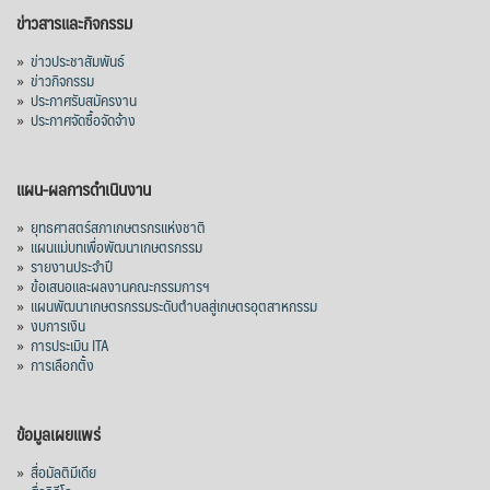
อินโดนีเซีย 8 หมื่นตัน ไม่เปลี่ยนแปลง
ข่าวสารและกิจกรรม
มาเลเซีย 9 ห
...
See More
»
ข่าวประชาสัมพันธ์
»
ข่าวกิจกรรม
ส่งออกมันครึ่งปี 69 ปริมาณ 2.52 ล้านตัน
»
ประกาศรับสมัครงาน
ลด 51.63% ยังดีที่ราคาขายดีกว่าปีก่อน
»
ประกาศจัดซื้อจัดจ้าง
mgronline.com
View on Facebook
·
Share
แผน-ผลการดำเนินงาน
»
ยุทธศาสตร์สภาเกษตรกรแห่งชาติ
»
แผนแม่บทเพื่อพัฒนาเกษตรกรรม
สภาเกษตรกรแห่งชาติ
»
รายงานประจำปี
2 days ago
»
ข้อเสนอและผลงานคณะกรรมการฯ
»
แผนพัฒนาเกษตรกรรมระดับตำบลสู่เกษตรอุตสาหกรรม
คณะรัฐมนตรี อนุมัติโครงการอ่างเก็บน้ำ
»
งบการเงิน
คลองวังโตนด วงเงิน 7,200 ล้านบาท สะท้อน
»
การประเมิน ITA
ผลสำเร็จการผลักดันข้อเสนอเชิงนโยบายของ
»
การเลือกตั้ง
สภาเกษตรกรจังหวัดจันทบุรี
เมื่อวันที่ 5 สิงหาคม 2569 คณะรัฐมนตรีมีมติ
ข้อมูลเผยแพร่
อนุมัติโครงการอ่างเก็บน้ำคลองวังโตนด
»
สื่อมัลติมีเดีย
จังหวัดจันทบุรี กรอบวงเงิน 7,200 ล้านบาท