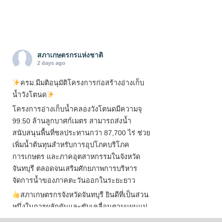
สภาเกษตรกรแห่งชาติ
2 days ago
ครม.มีมติอนุมัติโครงการก่อสร้างอ่างเก็บ
น้ำวังโตนด
โครงการอ่างเก็บน้ำคลองวังโตนดมีความจุ
99.50 ล้านลูกบาศก์เมตร สามารถส่งน้ำ
สนับสนุนพื้นที่ชลประทานกว่า 87,700 ไร่ ช่วย
เพิ่มน้ำต้นทุนสำหรับการอุปโภคบริโภค
การเกษตร และภาคอุตสาหกรรมในจังหวัด
จันทบุรี ตลอดจนเสริมศักยภาพการบริหาร
จัดการน้ำของภาคตะวันออกในระยะยาว
สภาเกษตรกรจังหวัดจันทบุรี ยินดีที่เป็นส่วน
หนึ่งในการผลักดันและขับเคลื่อนตามแผนแม่
บทเพื่อพั
...
See More