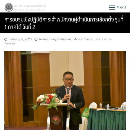
Skip
สภาเกษตรกรแห่งชาติ
MENU
to
การอบรมเชิงปฏิบัติการเจ้าพนักงานผู้ดำเนินการเลือกตั้ง รุ่นที่
content
1 ภาคใต้ วันที่ 2
January 5, 2023
Anjana Bunyarataphan
ข่าวกิจกรรม
,
ข่าวสารและ
กิจกรรม
Search
for: