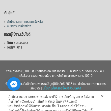
Photo
เว็บลิงก์
View on Facebook
·
Share
»
สำนักงานสภาเกษตรกรจังหวัด
»
หน่วยงานที่เกี่ยวข้อง
สถิติผู้ใช้งานเว็บไซต์
»
Total :
2036783
»
Today :
611
120 (อาคาร C) ชั้น 5 ศูนย์ราชการเฉลิมพระเกียรติ 80 พรรษา 5 ธันวาคม 2550 ถนน
แจ้งวัฒนะ แขวงทุ่งสองห้อง เขตหลักสี่ กรุงเทพมหานคร 10210
© 2560 สงวนลิขสิทธิ์ตามพระราชบัญญัติลิขสิทธิ์ 2537 โดย สำนักงานสภาเกษตรกร
แห่งชาติ |
นโยบายคุ้มครองข้อมูลส่วนบุคคล
สำนักงานสภาเกษตรกรแห่งชาติมีการเก็บข้อมูลการใช้งาน
เว็บไซต์ (Cookies) เพื่อนำเสนอเนื้อหาที่ดีและมี
ประสิทธิภาพให้กับท่านมากยิ่งขึ้น โดยการเข้าใช้งาน
เว็บไซต์นี้ถือว่าท่านได้อนุญาต และยอมรับให้มีการใช้คุกกี้