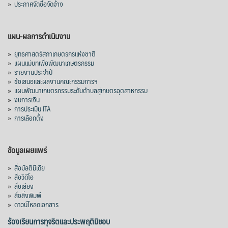
»
ประกาศจัดซื้อจัดจ้าง
mgronline.com
View on Facebook
·
Share
แผน-ผลการดำเนินงาน
»
ยุทธศาสตร์สภาเกษตรกรแห่งชาติ
»
แผนแม่บทเพื่อพัฒนาเกษตรกรรม
สภาเกษตรกรแห่งชาติ
»
รายงานประจำปี
1 day ago
»
ข้อเสนอและผลงานคณะกรรมการฯ
»
แผนพัฒนาเกษตรกรรมระดับตำบลสู่เกษตรอุตสาหกรรม
คณะรัฐมนตรี อนุมัติโครงการอ่างเก็บน้ำ
»
งบการเงิน
คลองวังโตนด วงเงิน 7,200 ล้านบาท สะท้อน
»
การประเมิน ITA
ผลสำเร็จการผลักดันข้อเสนอเชิงนโยบายของ
»
การเลือกตั้ง
สภาเกษตรกรจังหวัดจันทบุรี
เมื่อวันที่ 5 สิงหาคม 2569 คณะรัฐมนตรีมีมติ
ข้อมูลเผยแพร่
อนุมัติโครงการอ่างเก็บน้ำคลองวังโตนด
»
สื่อมัลติมีเดีย
จังหวัดจันทบุรี กรอบวงเงิน 7,200 ล้านบาท
»
สื่อวิดีโอ
กำหนดระยะเวลาดำเนินงาน 7 ปี (พ.ศ. 2570–
»
สื่อเสียง
»
สื่อสิ่งพิมพ์
2576) โดยโครงการมีความจุ 99.50 ล้าน
»
ดาวน์โหลดเอกสาร
ลูกบาศก์เมตร สามารถสนับสนุนพื้นที่
ชลประทานกว่า 87,700 ไร่ เพิ่ม
...
ร้องเรียนการทุจริตและประพฤติมิชอบ
See More