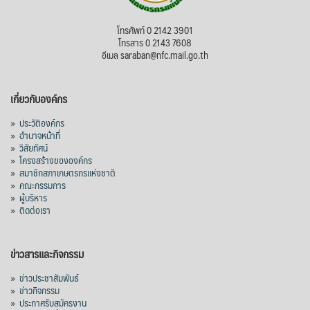
สภาเกษตรกรแห่งชาติ
โทรศัพท์ 0 2142 3901
1 day ago
โทรสาร 0 2143 7608
อีเมล saraban@nfc.mail.go.th
กรมการค้าต่างประเทศ กระทรวงพาณิชย์ เปิด
เผยว่า สถิติการส่งออกสินค้ามันสำปะหลังของ
เกี่ยวกับองค์กร
ไทยในช่วง 6 เดือนของปี 2569 (ม.ค.-มิ.ย.) มี
ปริมาณ 2.52 ล้านตัน ลดลง 51.63% มูลค่า
»
ประวัติองค์กร
1,205 ล้านดอลลาร์สหรัฐ (ประมาณ
»
อำนาจหน้าที่
»
วิสัยทัศน์
38,003.15 ล้านบาท) ลดลง 27.69%
»
โครงสร้างขององค์กร
»
สมาชิกสภาเกษตรกรแห่งชาติ
ปรับตัวลดลงตามสภาวะเศรษฐกิจและการค้า
»
คณะกรรมการ
โลก โดยตลาดส่งออกสำคัญ จีน ส่งออกได้
»
ผู้บริหาร
1.52 ล้านตัน ลด 61.71%
»
ติดต่อเรา
ญี่ปุ่น 2 แสนตัน ลด 4.76%
อินโดนีเซีย 8 หมื่นตัน ไม่เปลี่ยนแปลง
ข่าวสารและกิจกรรม
มาเลเซีย 9 ห
...
See More
»
ข่าวประชาสัมพันธ์
»
ข่าวกิจกรรม
ส่งออกมันครึ่งปี 69 ปริมาณ 2.52 ล้านตัน
»
ประกาศรับสมัครงาน
ลด 51.63% ยังดีที่ราคาขายดีกว่าปีก่อน