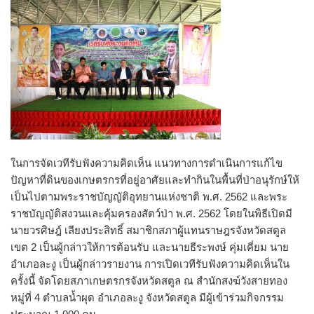
ในการจัดเวทีรับฟังความคิดเห็น แนวทางการดำเนินการแก้ไข
ปัญหาที่ดินของเกษตรกรที่อยู่อาศัยและทำกินในพื้นที่ป่าอนุรักษ์ให้
เป็นไปตามพระราชบัญญัติอุทยานแห่งชาติ พ.ศ. 2562 และพระ
ราชบัญญัติสงวนและคุ้มครองสัตว์ป่า พ.ศ. 2562 โดยในพิธีเปิดมี
นายวรศิษฎ์ เลียงประสิทธิ์ สมาชิกสภาผู้แทนราษฎรจังหวัดสตูล
เขต 2 เป็นผู้กล่าวให้การต้อนรับ และนายธีระพงษ์ คุ่มเคี่ยม นาย
อำเภอละงู เป็นผู้กล่าวรายงาน การเปิดเวทีรับฟังความคิดเห็นใน
ครั้งนี้ จัดโดยสภาเกษตรกรจังหวัดสตูล ณ สำนักสงฆ์วังสายทอง
หมู่ที่ 4 ตำบลน้ำผุด อำเภอละงู จังหวัดสตูล มีผู้เข้าร่วมกิจกรรม