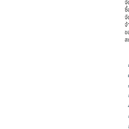
จั
ซื้
จั
จ้
ข
ส