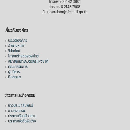
โทรศัพท์ 0 2142 3901
โทรสาร 0 2143 7608
อีเมล saraban@nfc.mail.go.th
เกี่ยวกับองค์กร
»
ประวัติองค์กร
»
อำนาจหน้าที่
»
วิสัยทัศน์
»
โครงสร้างขององค์กร
»
สมาชิกสภาเกษตรกรแห่งชาติ
»
คณะกรรมการ
»
ผู้บริหาร
»
ติดต่อเรา
ข่าวสารและกิจกรรม
»
ข่าวประชาสัมพันธ์
»
ข่าวกิจกรรม
»
ประกาศรับสมัครงาน
»
ประกาศจัดซื้อจัดจ้าง