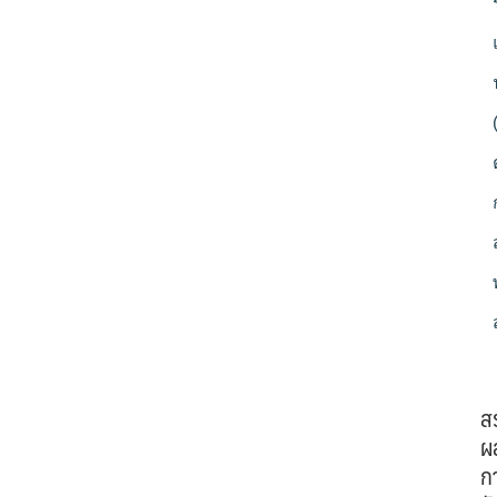
ส
ผ
ก