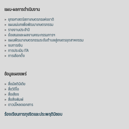
แผน-ผลการดำเนินงาน
»
ยุทธศาสตร์สภาเกษตรกรแห่งชาติ
»
แผนแม่บทเพื่อพัฒนาเกษตรกรรม
»
รายงานประจำปี
»
ข้อเสนอและผลงานคณะกรรมการฯ
»
แผนพัฒนาเกษตรกรรมระดับตำบลสู่เกษตรอุตสาหกรรม
»
งบการเงิน
»
การประเมิน ITA
»
การเลือกตั้ง
ข้อมูลเผยแพร่
»
สื่อมัลติมีเดีย
»
สื่อวิดีโอ
»
สื่อเสียง
»
สื่อสิ่งพิมพ์
»
ดาวน์โหลดเอกสาร
ร้องเรียนการทุจริตและประพฤติมิชอบ