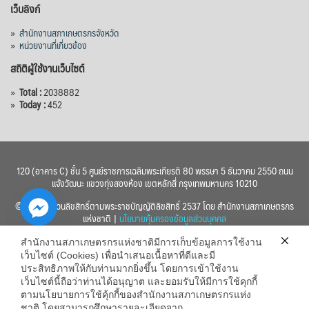
เว็บลิงก์
»
สำนักงานสภาเกษตรกรจังหวัด
»
หน่วยงานที่เกี่ยวข้อง
สถิติผู้ใช้งานเว็บไซต์
»
Total :
2038882
»
Today :
452
120 (อาคาร C) ชั้น 5 ศูนย์ราชการเฉลิมพระเกียรติ 80 พรรษา 5 ธันวาคม 2550 ถนน
แจ้งวัฒนะ แขวงทุ่งสองห้อง เขตหลักสี่ กรุงเทพมหานคร 10210
© 2560 สงวนลิขสิทธิ์ตามพระราชบัญญัติลิขสิทธิ์ 2537 โดย สำนักงานสภาเกษตรกร
แห่งชาติ |
นโยบายคุ้มครองข้อมูลส่วนบุคคล
สำนักงานสภาเกษตรกรแห่งชาติมีการเก็บข้อมูลการใช้งาน
เว็บไซต์ (Cookies) เพื่อนำเสนอเนื้อหาที่ดีและมี
ประสิทธิภาพให้กับท่านมากยิ่งขึ้น โดยการเข้าใช้งาน
เว็บไซต์นี้ถือว่าท่านได้อนุญาต และยอมรับให้มีการใช้คุกกี้
chaty
ตามนโยบายการใช้คุ้กกี้ของสำนักงานสภาเกษตรกรแห่ง
ชาติ โดยสามารถศึกษารายละเอียดจาก