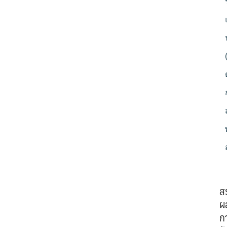
ส
ผ
ก