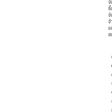
จั
ซื้
จั
จ้
ข
ส