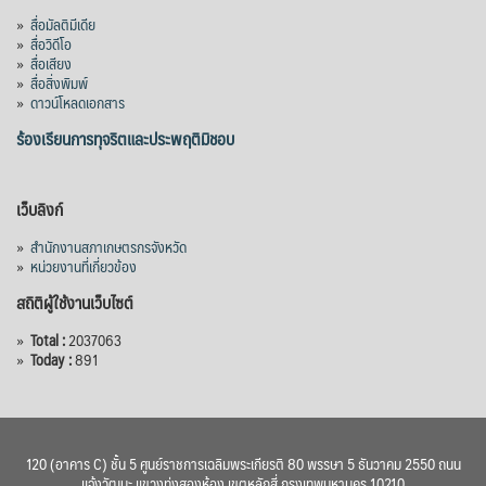
»
สื่อมัลติมีเดีย
»
สื่อวิดีโอ
»
สื่อเสียง
»
สื่อสิ่งพิมพ์
»
ดาวน์โหลดเอกสาร
ร้องเรียนการทุจริตและประพฤติมิชอบ
เว็บลิงก์
»
สำนักงานสภาเกษตรกรจังหวัด
»
หน่วยงานที่เกี่ยวข้อง
สถิติผู้ใช้งานเว็บไซต์
»
Total :
2037063
»
Today :
891
120 (อาคาร C) ชั้น 5 ศูนย์ราชการเฉลิมพระเกียรติ 80 พรรษา 5 ธันวาคม 2550 ถนน
แจ้งวัฒนะ แขวงทุ่งสองห้อง เขตหลักสี่ กรุงเทพมหานคร 10210