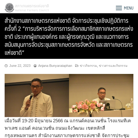
Skip
สภาเกษตรกรแห่งชาติ
MENU
to
สำนักงานสภาเกษตรกรแห่งชาติ จัดการประชุมเชิงปฏิบัติการ
content
ครั้งที่ 2 “การบริหารจัดการการเลือกสมาชิกสภาเกษตรกรแห่ง
ชาติ ประเภทผู้แทนองค์กร และผู้ทรงคุณวุฒิ และแนวทางการ
สนับสนุนการจัดประชุมสภาเกษตรกรจังหวัด และสภาเกษตรกร
แห่งชาติ”
June 22, 2023
Anjana Bunyarataphan
ข่าวกิจกรรม
,
ข่าวสารและกิจกรรม
Search
เมื่อวันที่ 19-20 มิถุนายน 2566 ณ แกรนด์คอนเวนชั่น โรงแรมทีเค
for:
พาเลซ แอนด์ คอนเวนชั่น ถนนแจ้งวัฒนะ เขตหลักสี่
กรุงเทพมหานคร สำนักงานสภาเกษตรกรแห่งชาติ จัดการประชุม