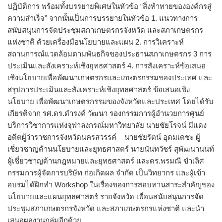
ปฏิบัติการ พร้อมทั้งบรรยายพิเศษในหัวข้อ “สิ่งท้าทายขององค์กรสู่
ความสำเร็จ” จากนั้นเป็นการบรรยายในหัวข้อ 1. แนวทางการ
สนับสนุนการจัดประชุมสภาเกษตรกรจังหวัด และสภาเกษตรกร
แห่งชาติ ด้วยเครื่องมือนโยบายและแผน 2. การวิเคราะห์
สถานการณ์แวดล้อมตามพันธกิจของประธานสภาเกษตรกร 3 การ
ประเมินและสังเคราะห์เชิงยุทธศาสตร์ 4. การสังเคราะห์ข้อเสนอ
เชิงนโยบายเพื่อพัฒนาเกษตรกรและเกษตรกรรมของประเทศ และ
สรุปการประเมินและสังเคราะห์เชิงยุทธศาสตร์ ข้อเสนอเชิง
นโยบาย เพื่อพัฒนาเกษตรกรรมของจังหวัดและประเทศ โดยได้รับ
เกียรติจาก รศ.ดร.ดำรงค์ วัฒนา รองกรรมการผู้อำนวยการศูนย์
บริการวิชาการแห่งจุฬาลงกรณ์มหาวิทยาลัย นายชัยโรจน์ มีแดง
อดีตผู้ว่าราชการจังหวัดนครสวรรค์ นายชัยรัตน์ อุดมเดชะ ผู้
เชี่ยวชาญด้านนโยบายและยุทธศาสตร์ นายนันทวัชร์ สุพัฒนานนท์
ผู้เชี่ยวชาญด้านกฎหมายและยุทธศาสตร์ และดร.พรมณี ขำเลิศ
กรรมการผู้จัดการบริษัท ก่อเกิดผล จำกัด เป็นวิทยากร และผู้เข้า
อบรมได้ฝึกทำ Workshop ในเรื่องของการสอบทานสาระสำคัญของ
นโยบายและแผนยุทธศาสตร์ รายจังหวัด เพื่อนสนับสนุนการจัด
ประชุมสภาเกษตรกรจังหวัด และสภาเกษตรกรแห่งชาติ และนำ
เสนอผลงานกลุ่มอีกด้วย