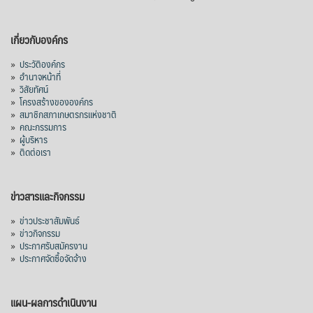
กรมการค้าต่างประเทศ กระทรวงพาณิชย์ เปิด
เผยว่า สถิติการส่งออกสินค้ามันสำปะหลังของ
เกี่ยวกับองค์กร
ไทยในช่วง 6 เดือนของปี 2569 (ม.ค.-มิ.ย.) มี
ปริมาณ 2.52 ล้านตัน ลดลง 51.63% มูลค่า
»
ประวัติองค์กร
1,205 ล้านดอลลาร์สหรัฐ (ประมาณ
»
อำนาจหน้าที่
»
วิสัยทัศน์
38,003.15 ล้านบาท) ลดลง 27.69%
»
โครงสร้างขององค์กร
»
สมาชิกสภาเกษตรกรแห่งชาติ
ปรับตัวลดลงตามสภาวะเศรษฐกิจและการค้า
»
คณะกรรมการ
โลก โดยตลาดส่งออกสำคัญ จีน ส่งออกได้
»
ผู้บริหาร
1.52 ล้านตัน ลด 61.71%
»
ติดต่อเรา
ญี่ปุ่น 2 แสนตัน ลด 4.76%
อินโดนีเซีย 8 หมื่นตัน ไม่เปลี่ยนแปลง
ข่าวสารและกิจกรรม
มาเลเซีย 9 ห
...
See More
»
ข่าวประชาสัมพันธ์
»
ข่าวกิจกรรม
ส่งออกมันครึ่งปี 69 ปริมาณ 2.52 ล้านตัน
»
ประกาศรับสมัครงาน
ลด 51.63% ยังดีที่ราคาขายดีกว่าปีก่อน
»
ประกาศจัดซื้อจัดจ้าง
mgronline.com
View on Facebook
·
Share
แผน-ผลการดำเนินงาน