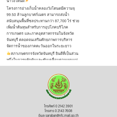
น้ำวังโตนด
โครงการอ่างเก็บน้ำคลองวังโตนดมีความจุ
99.50 ล้านลูกบาศก์เมตร สามารถส่งน้ำ
สนับสนุนพื้นที่ชลประทานกว่า 87,700 ไร่ ช่วย
เพิ่มน้ำต้นทุนสำหรับการอุปโภคบริโภค
การเกษตร และภาคอุตสาหกรรมในจังหวัด
จันทบุรี ตลอดจนเสริมศักยภาพการบริหาร
จัดการน้ำของภาคตะวันออกในระยะยาว
สภาเกษตรกรจังหวัดจันทบุรี ยินดีที่เป็นส่วน
หนึ่งในการผลักดันและขับเคลื่อนตามแผนแม่
บทเพื่อพั
...
See More
ไม่สามารถดูเนื้อหานี้ได้ในขณะนี้
View on Facebook
·
Share
สภาเกษตรกรแห่งชาติ
โทรศัพท์ 0 2142 3901
3 days ago
โทรสาร 0 2143 7608
อีเมล saraban@nfc.mail.go.th