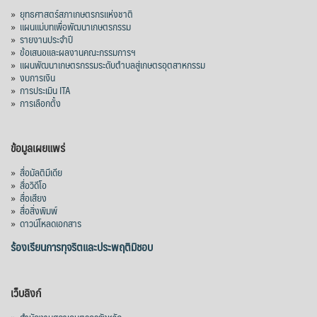
»
ยุทธศาสตร์สภาเกษตรกรแห่งชาติ
»
แผนแม่บทเพื่อพัฒนาเกษตรกรรม
สภาเกษตรกรแห่งชาติ
»
รายงานประจำปี
3 days ago
»
ข้อเสนอและผลงานคณะกรรมการฯ
»
แผนพัฒนาเกษตรกรรมระดับตำบลสู่เกษตรอุตสาหกรรม
คณะรัฐมนตรี อนุมัติโครงการอ่างเก็บน้ำ
»
งบการเงิน
คลองวังโตนด วงเงิน 7,200 ล้านบาท สะท้อน
»
การประเมิน ITA
ผลสำเร็จการผลักดันข้อเสนอเชิงนโยบายของ
»
การเลือกตั้ง
สภาเกษตรกรจังหวัดจันทบุรี
เมื่อวันที่ 5 สิงหาคม 2569 คณะรัฐมนตรีมีมติ
ข้อมูลเผยแพร่
อนุมัติโครงการอ่างเก็บน้ำคลองวังโตนด
»
สื่อมัลติมีเดีย
จังหวัดจันทบุรี กรอบวงเงิน 7,200 ล้านบาท
»
สื่อวิดีโอ
กำหนดระยะเวลาดำเนินงาน 7 ปี (พ.ศ. 2570–
»
สื่อเสียง
»
สื่อสิ่งพิมพ์
2576) โดยโครงการมีความจุ 99.50 ล้าน
»
ดาวน์โหลดเอกสาร
ลูกบาศก์เมตร สามารถสนับสนุนพื้นที่
ชลประทานกว่า 87,700 ไร่ เพิ่ม
...
ร้องเรียนการทุจริตและประพฤติมิชอบ
See More
Photo
เว็บลิงก์
View on Facebook
·
Share
»
สำนักงานสภาเกษตรกรจังหวัด