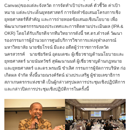
Canvas)ของแต่ละจังหวัด การจัดทำเป้าประสงค์ ตัวชี้วัด ค่าเป้า
หมาย แต่ละประเด็นยุทธศาสตร์ การจัดทำข้อเสนอโครงการเชิง
ยุทธศาสตร์ที่สำคัญ และการถ่ายทอดข้อเสนอเชิงนโยบาย เพื่อ
พัฒนาเกษตรกรรมของประเทศและการติดตามประเมินผล (IPA &
OKR) โดยได้รับเกียรติจากทีมวิทยากรดังนี้ รศ.ดร.ดำรงค์ วัฒนา
รองกรรมการผู้อำนวยการศูนย์บริการวิชาการแห่งจุฬาลงกรณ์
มหาวิทยาลัย นายชัยโรจน์ มีแดง อดีตผู้ว่าราชการจังหวัด
นครสวรรค์ นายชัยรัตน์ อุดมเดชะ ผู้เชี่ยวชาญด้านนโยบายและ
ยุทธศาสตร์ นายนันทวัชร์ สุพัฒนานนท์ ผู้เชี่ยวชาญด้านกฎหมาย
และยุทธศาสตร์ และดร.พรมณี ขำเลิศ กรรมการผู้จัดการบริษัท ก่อ
เกิดผล จำกัด ทั้งนี้นายณรงค์รัตน์ ม่วงประเสริฐ ผู้ช่วยเลขาธิการ
สภาเกษตรกรแห่งชาติ เป็นผู้กล่าวสรุปผลการประชุมเชิงปฏิบัติการ
และกล่าวปิดการประชุมเชิงปฏิบัติการในครั้งนี้