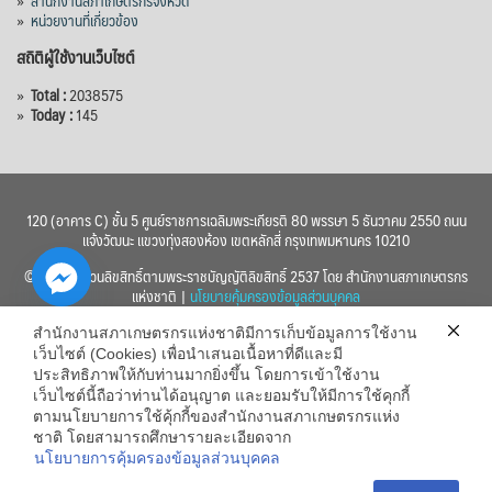
»
หน่วยงานที่เกี่ยวข้อง
สถิติผู้ใช้งานเว็บไซต์
»
Total :
2038575
»
Today :
145
120 (อาคาร C) ชั้น 5 ศูนย์ราชการเฉลิมพระเกียรติ 80 พรรษา 5 ธันวาคม 2550 ถนน
แจ้งวัฒนะ แขวงทุ่งสองห้อง เขตหลักสี่ กรุงเทพมหานคร 10210
© 2560 สงวนลิขสิทธิ์ตามพระราชบัญญัติลิขสิทธิ์ 2537 โดย สำนักงานสภาเกษตรกร
แห่งชาติ |
นโยบายคุ้มครองข้อมูลส่วนบุคคล
สำนักงานสภาเกษตรกรแห่งชาติมีการเก็บข้อมูลการใช้งาน
เว็บไซต์ (Cookies) เพื่อนำเสนอเนื้อหาที่ดีและมี
ประสิทธิภาพให้กับท่านมากยิ่งขึ้น โดยการเข้าใช้งาน
เว็บไซต์นี้ถือว่าท่านได้อนุญาต และยอมรับให้มีการใช้คุกกี้
chaty
ตามนโยบายการใช้คุ้กกี้ของสำนักงานสภาเกษตรกรแห่ง
ชาติ โดยสามารถศึกษารายละเอียดจาก
Hide
นโยบายการคุ้มครองข้อมูลส่วนบุคคล