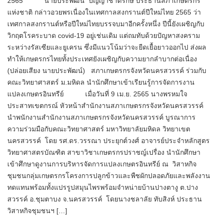
2565 นายประพัฒน์ ปัญญาชาติรักษ์ ประธานสภาเกษตรกร
แห่งชาติ กล่าวอวยพรเนื่องในเทศกาลสงกรานต์ปีใหม่ไทย 2565 ว่า
เทศกาลสงกรานต์หรือปีใหม่ไทยบรรจบมาอีกครั้งหนึ่ง ปีนี้ยังเผชิญกับ
วิกฤตโรคระบาด covid-19 อยู่เช่นเดิม แต่ถมทับด้วยปัญหาสงคราม
ระหว่างรัสเซียและยูเครน ซึ่งมีแนวโน้มว่าจะยืดเยื้อยาวออกไป ส่งผล
ทำให้เกษตรกรไทยทั้งประเทศยังเผชิญกับความยากลำบากต่อเนื่อง​
(ปล่อยเสียง​ นายป​ระพัฒน์) สภาเกษตรกรจังหวัด​นครสวรรค์ ร่วมกับ​
คณะ​วิทยาศาสตร์​ ม.มหิดล นำนักศึกษาเข้าเรียนรู้การจัดการงาน
แปลงเกษตรอินทรีย์ เมื่อวันที่ 9 เม.ย. 2565 นางพรหมใจ
ประสาทเขตกรณ์ หัวหน้าสำนักงานสภาเกษตรกรจังหวัดนครสวรรค์​
นำพนักงานสำนักงานสภาเกษตรกรจังหวัดนครสวรรค์ บูรณาการ
ความร่วมมือกับคณะวิทยาศาสตร์ มหาวิทยาลัยมหิดล วิทยาเขต
นครสวรรค์​ โดย รศ.ดร.วรรณา ประยุกต์วงศ์ อาจารย์​ประจำหลักสูตร
วิทยาศาสตรบัณฑิต สาขาวิชาเกษตรกรปราชญ์เปรื่อง​ นำนักศึกษา
เข้าศึกษาดูงานการบริหารจัดการแปลงเกษตรอินทรีย์ ณ วิสาหกิจ
ชุมชนกลุ่มเกษตรกรโครงการปลูกข้าวและพืชผักปลอดภัยและพลังงาน
ทดแทนพร้อมทั้งแปรรูปสมุนไพรพร้อมจำหน่ายบ้านปางตางู ต.ปาง
สวรรค์ อ.ชุมตาบง จ.นครสวรรค์​ โดยนางชลาลัย ทับสิงห์ ประธาน
วิสาหกิจชุมชนฯ […]