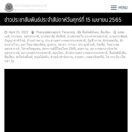
Skip
สภาเกษตรกรแห่งชาติ
MENU
to
ข่าวประชาสัมพันธ์ประจำสัปดาห์วันศุกร์ที่ 15 เมษายน 2565
content
April 15, 2022
Thanyalaksaporn Tieoyong
สื่อมัลติมีเดย
,
สื่อเสียง
solar
cell
,
กระท่อม
,
นครสวรรค์
,
นางชลาลัย ทับสิงห์
,
นางพรหมใจ ประสาทเขตกรณ์
,
นายประพัฒน์
ปัญญาชาติรักษ์
,
บ้านปางตางู
,
ประธานสภาเกษตรกรแห่งชาติ
,
ปุ๋ยชีวภาพ
,
ผักปลอดภัย
,
ฟ้า
ทะลายโจร
,
มหาวิทยาลัยมหิดล
,
ยูเครน
,
รศ.ดร.วรรณา ประยุกต์วงศ์
,
รัสเซีย
,
วิทยาเขต
นครสวรรค์
,
วิสาหกิจชุมชน
,
สงกรานต์ปีใหม่ไทย 2565
,
สงคราม
,
สภาเกษตรกรจังหวัด
นครสวรรค์
,
สภาเกษตรกรแห่งชาติ
,
สมุนไพร
,
สำนักงานสภาเกษตรกรแห่งชาติ
,
สื่อมัลติมีเดีย
,
สื่อเสียง
,
สเปียร์สมิ้นท์
,
หน่อไม้ฝรั่ง
,
หัวหน้าสำนักงาน
,
อวยพร
,
เกษตรอินทรีย์
,
โค กระบือ เป็ด
ปลา กุ้ง
Search
for: