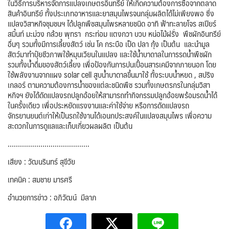
ในวิธีการบริหารจัดการแปลงเกษตรอินทรีย์ ให้เกิดความต้องการซื้อจากตลาด
สินค้าอินทรีย์ ทั้งประเภทอาหารและยาสมุนไพรจนกลุ่มผลิตได้ไม่เพียงพอ​ ซึ่ง
แปลงวิสาหกิจชุมชนฯ ได้ปลูกพืชสมุนไพรหลายชนิด​ อาทิ​ ฟ้าทะลายโจร สเปียร์
สมิ้นท์ มะม่วง กล้วย พุทรา กระท่อม แตงกวา บวบ หน่อไม้ฝรั่ง พืชผักอินทรีย์
อื่นๆ รวมทั้งมีการเลี้ยงสัตว์​ เช่น โค กระบือ เป็ด ปลา กุ้ง เป็นต้น และนำมูล
สัตว์มาทำปุ๋ยชีวภาพใช้หมุนเวียนในแปลง​ และใช้น้ำบาดาลในการรดน้ำพืชผัก
รวมทั้งน้ำดื่มของสัตว์เลี้ยง เพื่อป้องกันการปนเปื้อนสารเคมีจากภายนอก โดย
ใช้พลังงานจากแผง solar​ cell สูบน้ำบาดาลขึ้นมาใช้ ทั้งระบบน้ำหยด​ , สปริง
เกลอร์ ตามความต้องการน้ำของแต่ละชนิดพืช​ รวมทั้งเกษตรกรในกลุ่มวิสา
หกิจฯ ยังได้ดัดแปลงรถปลูกอ้อยให้สามารถทำกิจกรรม​ปลูกอ้อยพร้อมรดน้ำได้
ในครั้งเดียว เพื่อประหยัดแรงงานและค่าใช้จ่าย​ หรือการดัดแปลงรถ
จักรยานยนต์เก่าให้เป็นรถใช้งานได้เอนกประสงค์ในแปลงสมุนไพร เพื่อความ
สะดวกในการดูแลและเก็บเกี่ยวผลผลิต​ เป็น​ต้น
………………………………….
เสียง : วัฒนรินทร์ สุขีวัย
เทคนิค : สมชาย มารศรี
อำนวยการข่าว : อภิวัฒน์ มีลาภ