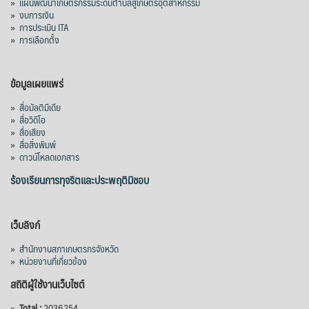
»
แผนพัฒนาเกษตรกรรมระดับตำบลสู่เกษตรอุตสาหกรรม
»
งบการเงิน
»
การประเมิน ITA
»
การเลือกตั้ง
ข้อมูลเผยแพร่
»
สื่อมัลติมีเดีย
»
สื่อวิดีโอ
»
สื่อเสียง
»
สื่อสิ่งพิมพ์
»
ดาวน์โหลดเอกสาร
ร้องเรียนการทุจริตและประพฤติมิชอบ
เว็บลิงก์
»
สำนักงานสภาเกษตรกรจังหวัด
»
หน่วยงานที่เกี่ยวข้อง
สถิติผู้ใช้งานเว็บไซต์
»
Total :
2036254