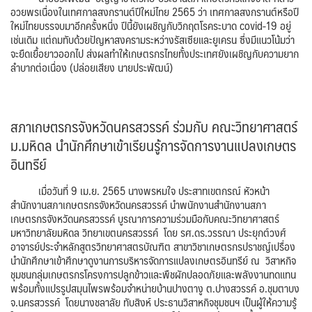
อวยพรเนื่องในเทศกาลสงกรานต์ปีใหม่ไทย 2565 ว่า เทศกาลสงกรานต์หรือปี
ใหม่ไทยบรรจบมาอีกครั้งหนึ่ง ปีนี้ยังเผชิญกับวิกฤตโรคระบาด covid-19 อยู่
เช่นเดิม แต่ถมทับด้วยปัญหาสงครามระหว่างรัสเซียและยูเครน ซึ่งมีแนวโน้มว่า
จะยืดเยื้อยาวออกไป ส่งผลทำให้เกษตรกรไทยทั้งประเทศยังเผชิญกับความยาก
ลำบากต่อเนื่อง​ (ปล่อยเสียง​ นายป​ระพัฒน์)
สภาเกษตรกรจังหวัด​นครสวรรค์ ร่วมกับ​ คณะ​วิทยาศาสตร์​
ม.มหิดล นำนักศึกษาเข้าเรียนรู้การจัดการงานแปลงเกษตร
อินทรีย์
เมื่อวันที่ 9 เม.ย. 2565 นางพรหมใจ ประสาทเขตกรณ์ หัวหน้า
สำนักงานสภาเกษตรกรจังหวัดนครสวรรค์​ นำพนักงานสำนักงานสภา
เกษตรกรจังหวัดนครสวรรค์ บูรณาการความร่วมมือกับคณะวิทยาศาสตร์
มหาวิทยาลัยมหิดล วิทยาเขตนครสวรรค์​ โดย รศ.ดร.วรรณา ประยุกต์วงศ์
อาจารย์​ประจำหลักสูตรวิทยาศาสตรบัณฑิต สาขาวิชาเกษตรกรปราชญ์เปรื่อง​
นำนักศึกษาเข้าศึกษาดูงานการบริหารจัดการแปลงเกษตรอินทรีย์ ณ วิสาหกิจ
ชุมชนกลุ่มเกษตรกรโครงการปลูกข้าวและพืชผักปลอดภัยและพลังงานทดแทน
พร้อมทั้งแปรรูปสมุนไพรพร้อมจำหน่ายบ้านปางตางู ต.ปางสวรรค์ อ.ชุมตาบง
จ.นครสวรรค์​ โดยนางชลาลัย ทับสิงห์ ประธานวิสาหกิจชุมชนฯ เป็นผู้ให้ความรู้