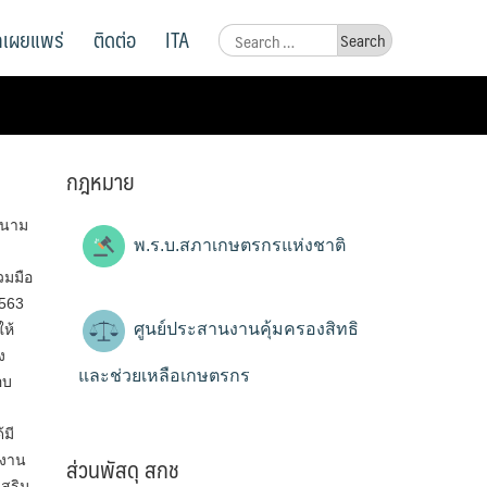
ูลเผยแพร่
ติดต่อ
ITA
Search
for:
กฎหมาย
งนาม
พ.ร.บ.สภาเกษตรกรแห่งชาติ
มมือ
563
ศูนย์ประสานงานคุ้มครองสิทธิ
ห้
ง
และช่วยเหลือเกษตรกร
อบ
มี
ส่วนพัสดุ สกช
กงาน
เสริม