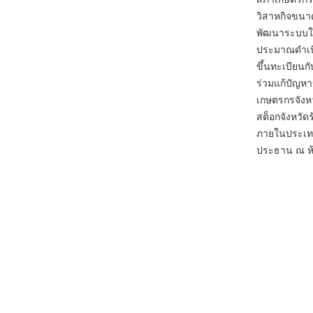
วิสาหกิจขนา
พัฒนาระบบให
ประมาณดำเนิ
ขึ้นทะเบียน
ร่วมแก้ปัญห
เกษตรกรจังห
สต็อกจังหวัด
ภายในประเทศแ
ประธาน ณ ห้