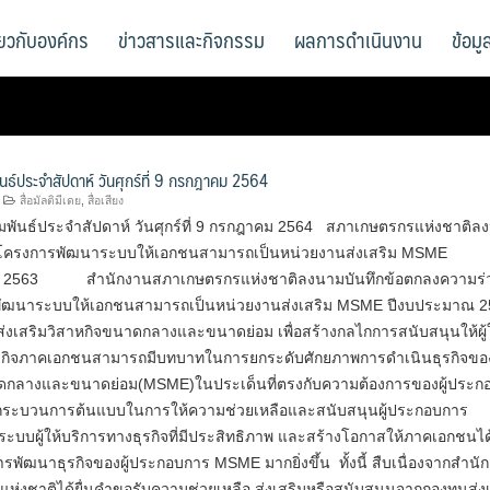
ี่ยวกับองค์กร
ข่าวสารและกิจกรรม
ผลการดำเนินงาน
ข้อม
ันธ์ประจำสัปดาห์ วันศุกร์ที่ 9 กรกฎาคม 2564
สื่อมัลติมีเดย
,
สื่อเสียง
มพันธ์ประจำสัปดาห์ วันศุกร์ที่ 9 กรกฎาคม 2564 สภาเกษตรกรแห่งชาติล
อโครงการพัฒนาระบบให้เอกชนสามารถเป็นหน่วยงานส่งเสริม MSME
 2563 สำนักงานสภาเกษตรกรแห่งชาติลงนามบันทึกข้อตกลงความร่ว
ัฒนาระบบให้เอกชนสามารถเป็นหน่วยงานส่งเสริม MSME ปีงบประมาณ 2
่งเสริมวิสาหกิจขนาดกลางและขนาดย่อม เพื่อสร้างกลไกการสนับสนุนให้ผู้ใ
รกิจภาคเอกชนสามารถมีบทบาทในการยกระดับศักยภาพการดำเนินธุรกิจขอ
ดกลางและขนาดย่อม(MSME)ในประเด็นที่ตรงกับความต้องการของผู้ประก
้มีกระบวนการต้นแบบในการให้ความช่วยเหลือและสนับสนุนผู้ประกอบการ
บบผู้ให้บริการทางธุรกิจที่มีประสิทธิภาพ และสร้างโอกาสให้ภาคเอกชนได้
รพัฒนาธุรกิจของผู้ประกอบการ MSME มากยิ่งขึ้น ทั้งนี้ สืบเนื่องจากสำนั
่งชาติได้ยื่นคำขอรับความช่วยเหลือ ส่งเสริมหรือสนับสนุนจากกองทุนส่ง