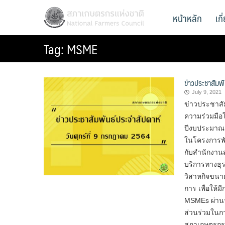
Skip
สภาเกษตรกรแห่งชาติ
หน้าหลัก
เก
National Farmers Council
to
content
Tag:
MSME
ข่าวประชาสัมพ
July 9, 2021
ข่าวประชาสั
ความร่วมมื
ปีงบประมาณ
ในโครงการพ
กับสำนักงานส
บริการทางธุ
วิสาหกิจขนา
การ เพื่อให
MSMEs ผ่านระ
ส่วนร่วมในกา
สภาเกษตรกรแห