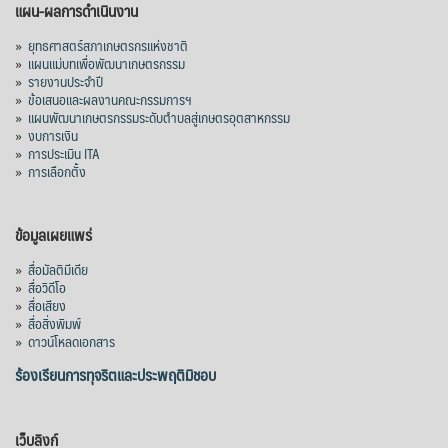
แผน-ผลการดำเนินงาน
»
ยุทธศาสตร์สภาเกษตรกรแห่งชาติ
»
แผนแม่บทเพื่อพัฒนาเกษตรกรรม
»
รายงานประจำปี
»
ข้อเสนอและผลงานคณะกรรมการฯ
»
แผนพัฒนาเกษตรกรรมระดับตำบลสู่เกษตรอุตสาหกรรม
»
งบการเงิน
»
การประเมิน ITA
»
การเลือกตั้ง
ข้อมูลเผยแพร่
»
สื่อมัลติมีเดีย
»
สื่อวิดีโอ
»
สื่อเสียง
»
สื่อสิ่งพิมพ์
»
ดาวน์โหลดเอกสาร
ร้องเรียนการทุจริตและประพฤติมิชอบ
เว็บลิงก์