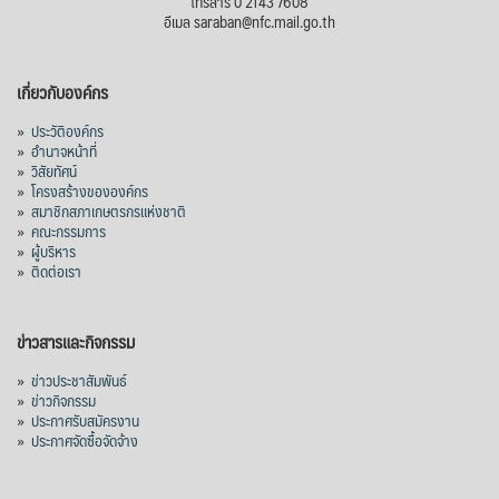
โทรสาร 0 2143 7608
อีเมล saraban@nfc.mail.go.th
เกี่ยวกับองค์กร
»
ประวัติองค์กร
»
อำนาจหน้าที่
»
วิสัยทัศน์
»
โครงสร้างขององค์กร
»
สมาชิกสภาเกษตรกรแห่งชาติ
»
คณะกรรมการ
»
ผู้บริหาร
»
ติดต่อเรา
ข่าวสารและกิจกรรม
»
ข่าวประชาสัมพันธ์
»
ข่าวกิจกรรม
»
ประกาศรับสมัครงาน
»
ประกาศจัดซื้อจัดจ้าง