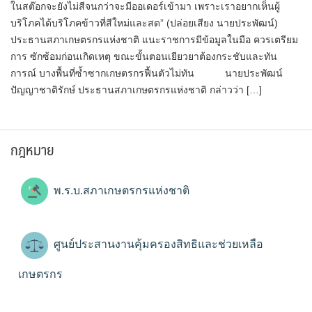
ในสต๊อกจะยังไม่สีจนกว่าจะมีออเดอร์เข้ามา เพราะเราอยากเห็นผู้
บริโภคได้บริโภคข้าวที่สีใหม่และสด” (ปล่อย​เสียง​ นายป​ระพัฒน์)​
ประธานสภา​เกษตรกร​แห่งชาติ แนะราชการมีข้อมูลในมือ ควรเตรียม
การ ซักซ้อมก่อนเกิดเหตุ ขณะขั้นตอนเยียวยาต้องกระชับและทัน
การณ์ บางพื้นที่ซ้ำซากเกษตรกรฟื้นตัวไม่ทัน นายประพัฒน์​
ปัญญา​ชาติ​รักษ์​ ประธาน​สภา​เกษตรกร​แห่งชาติ​ กล่าวว่า […]
กฎหมาย
พ.ร.บ.สภาเกษตรกรแห่งชาติ
ศูนย์ประสานงานคุ้มครองสิทธิและช่วยเหลือ
เกษตรกร