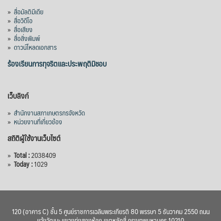
»
สื่อมัลติมีเดีย
»
สื่อวิดีโอ
»
สื่อเสียง
»
สื่อสิ่งพิมพ์
»
ดาวน์โหลดเอกสาร
ร้องเรียนการทุจริตและประพฤติมิชอบ
เว็บลิงก์
»
สำนักงานสภาเกษตรกรจังหวัด
»
หน่วยงานที่เกี่ยวข้อง
สถิติผู้ใช้งานเว็บไซต์
»
Total :
2038409
»
Today :
1029
120 (อาคาร C) ชั้น 5 ศูนย์ราชการเฉลิมพระเกียรติ 80 พรรษา 5 ธันวาคม 2550 ถนน
แจ้งวัฒนะ แขวงทุ่งสองห้อง เขตหลักสี่ กรุงเทพมหานคร 10210