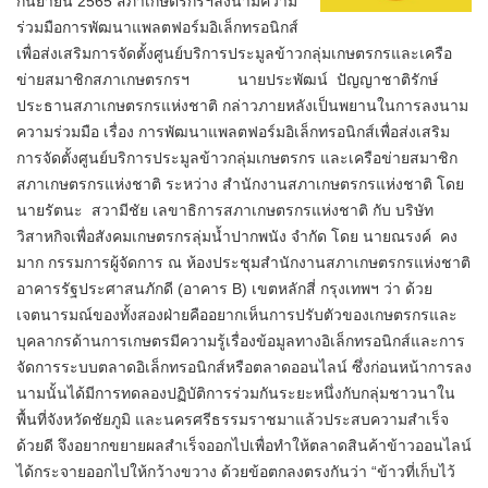
กันยายน 2565 สภาเกษตรกรฯลงนามความ
ร่วมมือการพัฒนาแพลตฟอร์มอิเล็กทรอนิกส์
เพื่อส่งเสริมการจัดตั้งศูนย์บริการประมูลข้าวกลุ่มเกษตรกรและเครือ
ข่ายสมาชิกสภา​เกษตรกร​ฯ นายประพัฒน์ ปัญญาชาติรักษ์
ประธานสภาเกษตรกรแห่งชาติ กล่าวภายหลังเป็นพยานในการลงนาม
ความร่วมมือ​ เรื่อง การพัฒนาแพลตฟอร์มอิเล็กทรอนิกส์เพื่อส่งเสริม
การจัดตั้งศูนย์บริการประมูลข้าวกลุ่มเกษตรกร และเครือข่ายสมาชิก
สภาเกษตรกรแห่งชาติ ระหว่าง สำนักงานสภาเกษตรกรแห่งชาติ โดย
นายรัตนะ สวามีชัย เลขาธิการสภาเกษตรกรแห่งชาติ กับ บริษัท
วิสาหกิจเพื่อสังคมเกษตรกรลุ่มน้ำปากพนัง จำกัด โดย นายณรงค์ คง
มาก กรรมการผู้จัดการ ณ ห้องประชุมสำนักงานสภาเกษตรกรแห่งชาติ
อาคารรัฐประศาสนภักดี (อาคาร B) เขตหลักสี่ กรุงเทพฯ​ ว่า​ ด้วย
เจตนารมณ์ของทั้งสองฝ่ายคืออยากเห็นการปรับตัวของเกษตรกรและ
บุคลากรด้านการเกษตรมีความรู้เรื่องข้อมูลทางอิเล็กทรอนิกส์และการ
จัดการระบบตลาดอิเล็กทรอนิกส์หรือตลาดออนไลน์ ซึ่งก่อนหน้าการลง
นามนั้นได้มีการทดลองปฏิบัติการร่วมกันระยะหนึ่งกับกลุ่มชาวนาใน
พื้นที่จังหวัดชัยภูมิ และนครศรีธรรมราชมาแล้วประสบความสำเร็จ
ด้วยดี จึงอยากขยายผลสำเร็จออกไป​เพื่อทำให้ตลาดสินค้าข้าวออนไลน์
ได้กระจายออกไปให้กว้างขวาง​ ด้วยข้อตกลงตรงกันว่า “ข้าวที่เก็บไว้