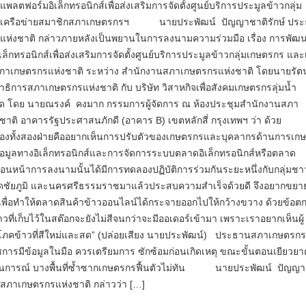
พลตฟอร์มอิเล็กทรอนิกส์เพื่อส่งเสริมการจัดตั้งศูนย์บริการประมูลข้าวกลุ่ม
เครือข่ายสมาชิกสภา​เกษตรกร​ฯ นายประพัฒน์ ปัญญาชาติรักษ์ ปร
ห่งชาติ กล่าวภายหลังเป็นพยานในการลงนามความร่วมมือ​ เรื่อง การพัฒ
ล็กทรอนิกส์เพื่อส่งเสริมการจัดตั้งศูนย์บริการประมูลข้าวกลุ่มเกษตรกร และ
ภาเกษตรกรแห่งชาติ ระหว่าง สำนักงานสภาเกษตรกรแห่งชาติ โดยนายรั
าธิการสภาเกษตรกรแห่งชาติ กับ บริษัท วิสาหกิจเพื่อสังคมเกษตรกรลุ่มน้ำ
ัด โดย นายณรงค์ คงมาก กรรมการผู้จัดการ ณ ห้องประชุมสำนักงานสภา
าติ อาคารรัฐประศาสนภักดี (อาคาร B) เขตหลักสี่ กรุงเทพฯ​ ว่า​ ด้วย
งทั้งสองฝ่ายคืออยากเห็นการปรับตัวของเกษตรกรและบุคลากรด้านการเกษ
งข้อมูลทางอิเล็กทรอนิกส์และการจัดการระบบตลาดอิเล็กทรอนิกส์หรือตลาด
ก่อนหน้าการลงนามนั้นได้มีการทดลองปฏิบัติการร่วมกันระยะหนึ่งกับกลุ่มช
งหวัดชัยภูมิ และนครศรีธรรมราชมาแล้วประสบความสำเร็จด้วยดี จึงอยากขย
เพื่อทำให้ตลาดสินค้าข้าวออนไลน์ได้กระจายออกไปให้กว้างขวาง​ ด้วยข้อต
าวที่เก็บไว้ในสต๊อกจะยังไม่สีจนกว่าจะมีออเดอร์เข้ามา เพราะเราอยากเห็นผู้
โภคข้าวที่สีใหม่และสด” (ปล่อย​เสียง​ นายป​ระพัฒน์)​ ประธานสภา​เกษตรกร​
ารมีข้อมูลในมือ ควรเตรียมการ ซักซ้อมก่อนเกิดเหตุ ขณะขั้นตอนเยียวยา
นการณ์ บางพื้นที่ซ้ำซากเกษตรกรฟื้นตัวไม่ทัน นายประพัฒน์​ ปัญญา​ช
​สภา​เกษตรกร​แห่งชาติ​ กล่าวว่า […]