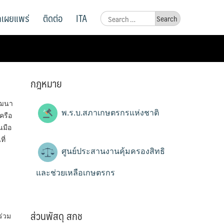
ูลเผยแพร่
ติดต่อ
ITA
Search
for:
กฎหมาย
ัฒนา
พ.ร.บ.สภาเกษตรกรแห่งชาติ
ครือ
นมือ
ี่
ศูนย์ประสานงานคุ้มครองสิทธิ
และช่วยเหลือเกษตรกร
ส่วนพัสดุ สกช
ร่วม