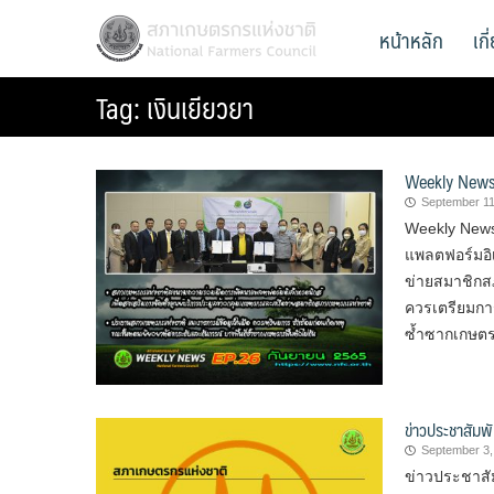
Skip
สภาเกษตรกรแห่งชาติ
หน้าหลัก
เก
National Farmers Council
to
content
Tag:
เงินเยียวยา
Weekly News
September 11
Weekly New
แพลตฟอร์มอิเ
ข่ายสมาชิกส
ควรเตรียมการ
ซ้ำซากเกษตรก
ข่าวประชาสัมพั
September 3,
ข่าวประชาสั