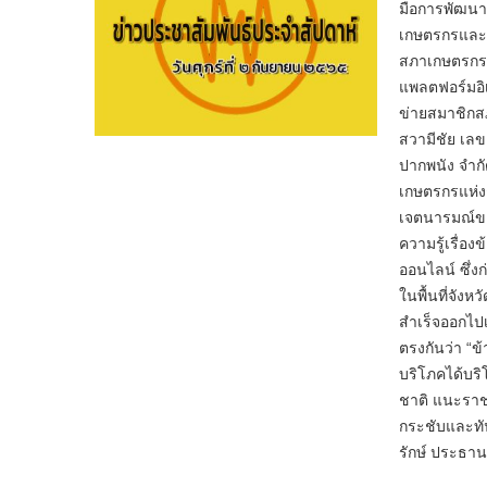
มือการพัฒนาแ
เกษตรกรและ
สภาเกษตรกรแ
แพลตฟอร์มอิเ
ข่ายสมาชิกส
สวามีชัย เลข
ปากพนัง จำก
เกษตรกรแห่งช
เจตนารมณ์ขอ
ความรู้เรื่อ
ออนไลน์ ซึ่ง
ในพื้นที่จั
สำเร็จออกไป​
ตรงกันว่า “ข้
บริโภคได้บริ
ชาติ แนะราชก
กระชับและทั
รักษ์​ ประธาน