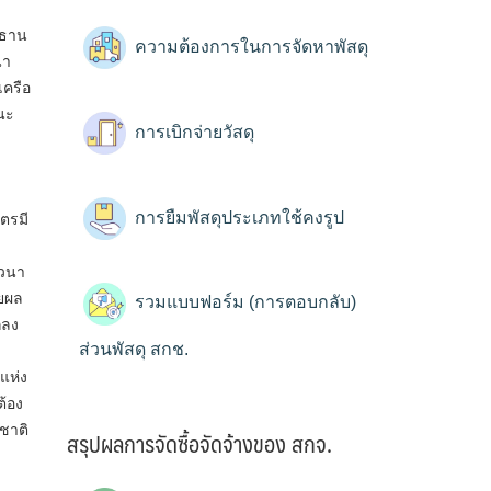
ะธาน
ความต้องการในการจัดหาพัสดุ
นา
เครือ
ตนะ
การเบิกจ่ายวัสดุ
การยืมพัสดุประเภทใช้คงรูป
ตรมี
าวนา
ายผล
รวมแบบฟอร์ม (การตอบกลับ)
กลง
ส่วนพัสดุ สกช.
แห่ง
ต้อง
าติ​
สรุปผลการจัดซื้อจัดจ้างของ สกจ.