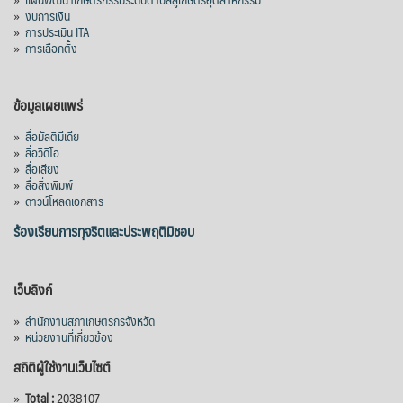
»
งบการเงิน
»
การประเมิน ITA
»
การเลือกตั้ง
ข้อมูลเผยแพร่
»
สื่อมัลติมีเดีย
»
สื่อวิดีโอ
»
สื่อเสียง
»
สื่อสิ่งพิมพ์
»
ดาวน์โหลดเอกสาร
ร้องเรียนการทุจริตและประพฤติมิชอบ
เว็บลิงก์
»
สำนักงานสภาเกษตรกรจังหวัด
»
หน่วยงานที่เกี่ยวข้อง
สถิติผู้ใช้งานเว็บไซต์
»
Total :
2038107