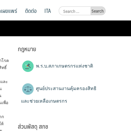
ูลเผยแพร่
ติดต่อ
ITA
Search
for:
กฎหมาย
ากโรค
พ.ร.บ.สภาเกษตรกรแห่งชาติ
ทธิ์
รคและ
ศูนย์ประสานงานคุ้มครองสิทธิ
น
น
และช่วยเหลือเกษตรกร
เพื่อ
าก
ส่วนพัสดุ สกช
ห้
อย