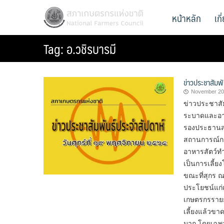
Skip
สภาเกษตรกรแห่งชาติ
หน้าหลัก
เก
National Farmers Council
to
content
Tag:
อ.วชิรบารมี
ข่าวประชาสัมพ
November 20
ข่าวประชาสัม
ระบาดและอาห
รองประธานสภ
สถานการณ์การ
อาหารสัตว์ทำ
เป็นการเลี้ย
ขณะที่สุกร ณ 
ประโยชน์แก่เ
เกษตรกรรายย
เลี้ยงแล้วขา
มาก โดยเฉพา