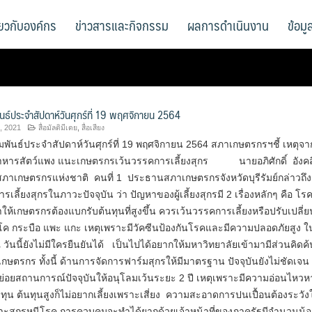
ี่ยวกับองค์กร
ข่าวสารและกิจกรรม
ผลการดำเนินงาน
ข้อม
ันธ์ประจำสัปดาห์วันศุกร์ที่ 19 พฤศจิกายน 2564
, 2021
สื่อมัลติมีเดย
,
สื่อเสียง
พันธ์ประจำสัปดาห์วันศุกร์ที่ 19 พฤศจิกายน 2564 สภาเกษตรกรฯชี้ เหตุจ
ารสัตว์แพง แนะเกษตรกรเว้นวรรคการเลี้ยงสุกร นายอภิศักดิ์ อังคสิ
าเกษตรกรแห่งชาติ คนที่ 1 ประธานสภาเกษตรกรจังหวัดบุรีรัมย์กล่าวถึง
เลี้ยงสุกรในภาวะปัจจุบัน ว่า ปัญหาของผู้เลี้ยงสุกรมี 2 เรื่องหลักๆ คือ โ
ให้เกษตรกรต้องแบกรับต้นทุนที่สูงขึ้น ควรเว้นวรรคการเลี้ยงหรือปรับเปลี่ย
งโค กระบือ แพะ แกะ เหตุเพราะมีวัคซีนป้องกันโรคและมีความปลอดภัยสูง ใ
วันนี้ยังไม่มีใครยืนยันได้ เป็นไปได้อยากให้มหาวิทยาลัยเข้ามามีส่วนคิดค้น
กษตรกร ทั้งนี้ ด้านการจัดการฟาร์มสุกรให้มีมาตรฐาน ปัจจุบันยังไม่ชัดเจน
่อยสถานการณ์ปัจจุบันให้อนุโลมเว้นระยะ 2 ปี เหตุเพราะมีความอ่อนไหวห
ดทุน ต้นทุนสูงก็ไม่อยากเลี้ยงเพราะเสี่ยง ความสะอาดการปนเปื้อนต้องระวังใ
ะสุกรหนีโรค การควบคุมจะทำได้ยากด้วยเจ้าหน้าที่ของภาครัฐมีจำนวนน้