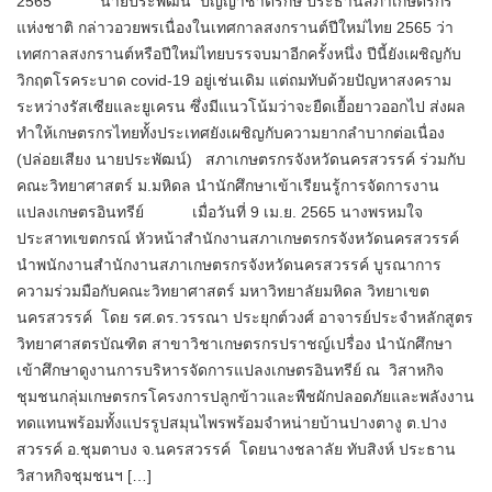
2565 นายประพัฒน์ ปัญญาชาติรักษ์ ประธานสภาเกษตรกร
แห่งชาติ กล่าวอวยพรเนื่องในเทศกาลสงกรานต์ปีใหม่ไทย 2565 ว่า
เทศกาลสงกรานต์หรือปีใหม่ไทยบรรจบมาอีกครั้งหนึ่ง ปีนี้ยังเผชิญกับ
วิกฤตโรคระบาด covid-19 อยู่เช่นเดิม แต่ถมทับด้วยปัญหาสงคราม
ระหว่างรัสเซียและยูเครน ซึ่งมีแนวโน้มว่าจะยืดเยื้อยาวออกไป ส่งผล
ทำให้เกษตรกรไทยทั้งประเทศยังเผชิญกับความยากลำบากต่อเนื่อง​
(ปล่อยเสียง​ นายป​ระพัฒน์) สภาเกษตรกรจังหวัด​นครสวรรค์ ร่วมกับ​
คณะ​วิทยาศาสตร์​ ม.มหิดล นำนักศึกษาเข้าเรียนรู้การจัดการงาน
แปลงเกษตรอินทรีย์ เมื่อวันที่ 9 เม.ย. 2565 นางพรหมใจ
ประสาทเขตกรณ์ หัวหน้าสำนักงานสภาเกษตรกรจังหวัดนครสวรรค์​
นำพนักงานสำนักงานสภาเกษตรกรจังหวัดนครสวรรค์ บูรณาการ
ความร่วมมือกับคณะวิทยาศาสตร์ มหาวิทยาลัยมหิดล วิทยาเขต
นครสวรรค์​ โดย รศ.ดร.วรรณา ประยุกต์วงศ์ อาจารย์​ประจำหลักสูตร
วิทยาศาสตรบัณฑิต สาขาวิชาเกษตรกรปราชญ์เปรื่อง​ นำนักศึกษา
เข้าศึกษาดูงานการบริหารจัดการแปลงเกษตรอินทรีย์ ณ วิสาหกิจ
ชุมชนกลุ่มเกษตรกรโครงการปลูกข้าวและพืชผักปลอดภัยและพลังงาน
ทดแทนพร้อมทั้งแปรรูปสมุนไพรพร้อมจำหน่ายบ้านปางตางู ต.ปาง
สวรรค์ อ.ชุมตาบง จ.นครสวรรค์​ โดยนางชลาลัย ทับสิงห์ ประธาน
วิสาหกิจชุมชนฯ […]