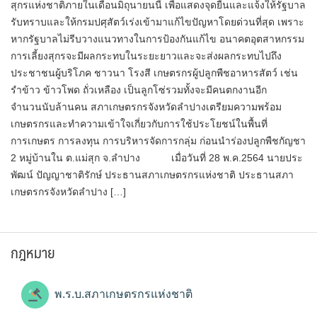
สุกรแห่งชาติภายในเดือนมิถุนายนนี้ เพื่อแสดงจุดยืนและแจ้งให้รัฐบาล
รับทราบและให้กรมปศุสัตว์เร่งเข้ามาแก้ไขปัญหาโดยด่วนที่สุด เพราะ
หากรัฐบาลไม่รีบวางแนวทางในการป้องกันแก้ไข อนาคตอุตสาหกรรม
การเลี้ยงสุกรจะมีผลกระทบในระยะยาวและจะส่งผลกระทบไปถึง
ประชาชนผู้บริโภค ชาวนา โรงสี เกษตรกรผู้ปลูกพืชอาหารสัตว์ เช่น
รำข้าว ข้าวโพด ถั่วเหลือง เป็นลูกโซ่รวมทั้งจะมีคนตกงานอีก
จำนวนนับล้านคน สภาเกษตรกรจังหวัดลำปางเตรียมความพร้อม
เกษตรกรและทำความเข้าใจเกี่ยวกับการใช้ประโยชน์ในพื้นที่
การเกษตร การลงทุน การบริหารจัดการกลุ่ม ก่อนนำร่องปลูกพืชกัญชา
2 หมู่บ้านใน ต.แม่สุก จ.ลำปาง เมื่อวันที่ 28 พ.ค.2564 นายประ
พัฒน์ ปัญญาชาติรักษ์ ประธานสภาเกษตรกรแห่งชาติ ประธานสภา
เกษตรกรจังหวัดลำปาง […]
กฎหมาย
พ.ร.บ.สภาเกษตรกรแห่งชาติ