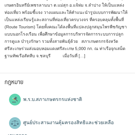
เกษตรอินทรีย์เพชรลานนา ต.แม่สุก อ.แจ้ห่ม จ.ลำปาง ให้เป็นแหล่ง
ท่องเที่ยว พร้อมชี้แจง วางแผนและให้คำแนะนำรูปแบบการพัฒนาให้
เป็นแหล่งเรียนรู้และสถานที่ท่องเที่ยวครบวงจร ที่ครอบคลุมทั้งพื้นที่
(Route Tourism) โดยทั้งคณะได้ลงพื้นที่แปลงปลูกสมุนไพรพืชกัญชา
แบบนอกโรงเรือน เพื่อศึกษาข้อมูลการบริหารจัดการระบบการปลูก
การดูแล บำรุงรักษา รวมทั้งสายพันธุ์ด้วย สภาเกษตรกรจังหวัด
ศรีสะเกษ​ร่วมส่งมอบหอมแดงศรีสะเกษ 5,000 กก. ณ ท่าเรือจุกเสม็ด
ฐานทัพเรือสัตหีบ จ.ชลบุรี เมื่อวันที่ […]
กฎหมาย
พ.ร.บ.สภาเกษตรกรแห่งชาติ
ศูนย์ประสานงานคุ้มครองสิทธิและช่วยเหลือ