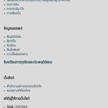
»
งบการเงิน
»
การประเมิน ITA
»
การเลือกตั้ง
ข้อมูลเผยแพร่
»
สื่อมัลติมีเดีย
»
สื่อวิดีโอ
»
สื่อเสียง
»
สื่อสิ่งพิมพ์
»
ดาวน์โหลดเอกสาร
ร้องเรียนการทุจริตและประพฤติมิชอบ
เว็บลิงก์
»
สำนักงานสภาเกษตรกรจังหวัด
»
หน่วยงานที่เกี่ยวข้อง
สถิติผู้ใช้งานเว็บไซต์
»
Total :
2037099