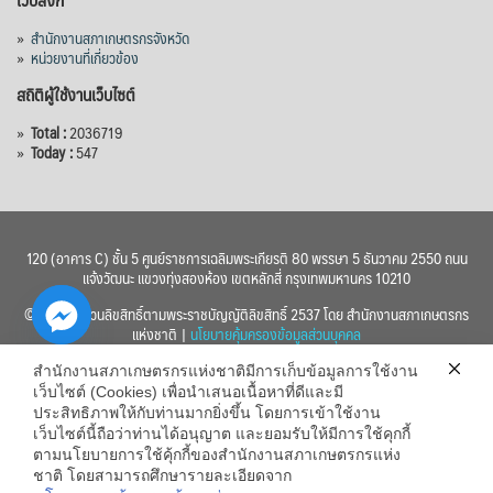
»
สำนักงานสภาเกษตรกรจังหวัด
»
หน่วยงานที่เกี่ยวข้อง
สถิติผู้ใช้งานเว็บไซต์
»
Total :
2036719
»
Today :
547
120 (อาคาร C) ชั้น 5 ศูนย์ราชการเฉลิมพระเกียรติ 80 พรรษา 5 ธันวาคม 2550 ถนน
แจ้งวัฒนะ แขวงทุ่งสองห้อง เขตหลักสี่ กรุงเทพมหานคร 10210
© 2560 สงวนลิขสิทธิ์ตามพระราชบัญญัติลิขสิทธิ์ 2537 โดย สำนักงานสภาเกษตรกร
แห่งชาติ |
นโยบายคุ้มครองข้อมูลส่วนบุคคล
สำนักงานสภาเกษตรกรแห่งชาติมีการเก็บข้อมูลการใช้งาน
เว็บไซต์ (Cookies) เพื่อนำเสนอเนื้อหาที่ดีและมี
ประสิทธิภาพให้กับท่านมากยิ่งขึ้น โดยการเข้าใช้งาน
เว็บไซต์นี้ถือว่าท่านได้อนุญาต และยอมรับให้มีการใช้คุกกี้
chaty
ตามนโยบายการใช้คุ้กกี้ของสำนักงานสภาเกษตรกรแห่ง
ชาติ โดยสามารถศึกษารายละเอียดจาก
Hide