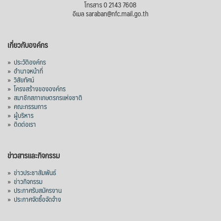
โทรสาร 0 2143 7608
อีเมล saraban@nfc.mail.go.th
เกี่ยวกับองค์กร
»
ประวัติองค์กร
»
อำนาจหน้าที่
»
วิสัยทัศน์
»
โครงสร้างขององค์กร
»
สมาชิกสภาเกษตรกรแห่งชาติ
»
คณะกรรมการ
»
ผู้บริหาร
»
ติดต่อเรา
ข่าวสารและกิจกรรม
»
ข่าวประชาสัมพันธ์
»
ข่าวกิจกรรม
»
ประกาศรับสมัครงาน
»
ประกาศจัดซื้อจัดจ้าง