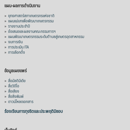
แผน-ผลการดำเนินงาน
»
ยุทธศาสตร์สภาเกษตรกรแห่งชาติ
»
แผนแม่บทเพื่อพัฒนาเกษตรกรรม
»
รายงานประจำปี
»
ข้อเสนอและผลงานคณะกรรมการฯ
»
แผนพัฒนาเกษตรกรรมระดับตำบลสู่เกษตรอุตสาหกรรม
»
งบการเงิน
»
การประเมิน ITA
»
การเลือกตั้ง
ข้อมูลเผยแพร่
»
สื่อมัลติมีเดีย
»
สื่อวิดีโอ
»
สื่อเสียง
»
สื่อสิ่งพิมพ์
»
ดาวน์โหลดเอกสาร
ร้องเรียนการทุจริตและประพฤติมิชอบ
เว็บลิงก์