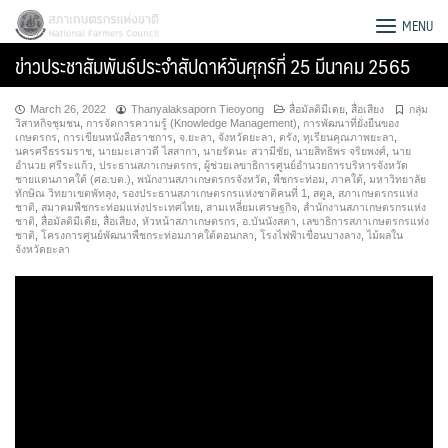
Skip
สภาเกษตรกรแห่งชาติ
MENU
to
ข่าวประชาสัมพันธ์ประจำสัปดาห์วันศุกร์ที่ 25 มีนาคม 2565
content
March 26, 2022
Thanyalaksaporn Tieoyong
สื่อมัลติมีเดย
,
สื่อเสียง
กลุ่ม
วิสาหกิจชุมชน
,
การจัดการความรู้ (Knowledge Management)
,
การพัฒนาที่ยั่งยืนของ
เกษตรกร
,
การเขียนหนังสือราชการ
,
จ.ยะลา
,
จังหวัดยะลา
,
ตรัง
,
ทุเรียนคุณภาพยะลา
,
นครศรีธรรมราช
,
นายมะเสาวดี ไสสากา
,
นายรัตนะ สวามีชัย
,
นายสิทธิพร จริยพงศ์
,
นาย
อำนวย ศรีระแก้ว
,
ประธานสภาเกษตรกร
,
ผู้ช่วยเลขาธิการศูนย์อำนวยการบริหารจังหวัด
ชายแดนภาคใต้ (ศอ.บต.)
,
พนักงานสภาเกษตรกรจังหวัด
,
พืชกระท่อม
,
ภาคใต้
,
มหาวิทยาลัย
ทักษิณ วิทยาเขตพัทลุง
,
รองประธานสภาเกษตรกรแห่งชาติคนที่ 1
,
สตูล
,
สภาเกษตรกรแห่ง
ชาติ
,
สมาคมพืชกระท่อมแห่งประเทศไทย
,
สามเหลี่ยมเศรษฐกิจ
,
สำนักงานสภาเกษตรกรแห่ง
ชาติ
,
สื่อมัลติมีเดีย
,
สื่อเสียง
,
หัวหน้าสภาเกษตรกร
,
อ.บันนังสตา
,
เลขาธิการสภาเกษตรกรแห่ง
ชาติ
,
โครงการศูนย์พัฒนาพืชกระท่อมภาคใต้ตอนกลา
,
โรงไฟฟ้าเขื่อนบางลาง
,
ไม้ผลใน
จังหวัดยะลา
Search
for: