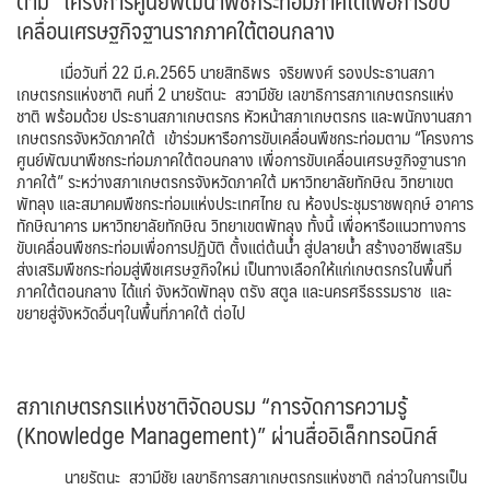
ตาม “โครงการศูนย์พัฒนาพืชกระท่อมภาคใต้เพื่อการขับ
เคลื่อนเศรษฐกิจฐานรากภาคใต้ตอนกลาง
เมื่อวันที่ 22 มี.ค.2565 นายสิทธิพร จริยพงศ์ รองประธานสภา
เกษตรกรแห่งชาติ คนที่ 2 นายรัตนะ สวามีชัย เลขาธิการสภาเกษตรกรแห่ง
ชาติ พร้อมด้วย ประธานสภาเกษตรกร หัวหน้าสภาเกษตรกร และพนักงานสภา
เกษตรกรจังหวัดภาคใต้ เข้าร่วมหารือการขับเคลื่อนพืชกระท่อมตาม “โครงการ
ศูนย์พัฒนาพืชกระท่อมภาคใต้ตอนกลาง เพื่อการขับเคลื่อนเศรษฐกิจฐานราก
ภาคใต้” ระหว่างสภาเกษตรกรจังหวัดภาคใต้ มหาวิทยาลัยทักษิณ วิทยาเขต
พัทลุง และสมาคมพืชกระท่อมแห่งประเทศไทย ณ ห้องประชุมราชพฤกษ์ อาคาร
ทักษิณาคาร มหาวิทยาลัยทักษิณ วิทยาเขตพัทลุง ทั้งนี้ เพื่อหารือแนวทางการ
ขับเคลื่อนพืชกระท่อมเพื่อการปฏิบัติ ตั้งแต่ต้นน้ำ สู่ปลายน้ำ สร้างอาชีพเสริม
ส่งเสริมพืชกระท่อมสู่พืชเศรษฐกิจใหม่ เป็นทางเลือกให้แก่เกษตรกรในพื้นที่
ภาคใต้ตอนกลาง ได้แก่ จังหวัดพัทลุง ตรัง สตูล และนครศรีธรรมราช และ
ขยายสู่จังหวัดอื่นๆในพื้นที่ภาคใต้ ต่อไป
สภาเกษตรกรแห่งชาติจัดอบรม “การจัดการความรู้
(Knowledge Management)” ผ่านสื่ออิเล็กทรอนิกส์
นายรัตนะ สวามีชัย เลขาธิการสภาเกษตรกรแห่งชาติ กล่าวในการเป็น