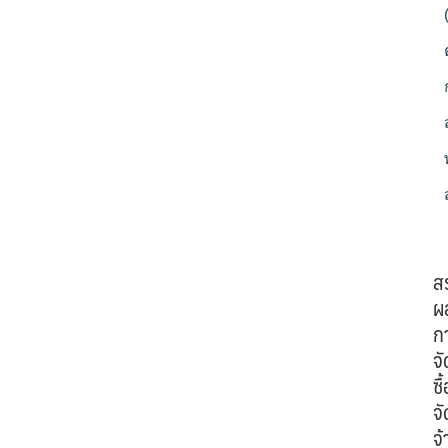
ส
ผ
ก
จั
ซื้
จั
จ้