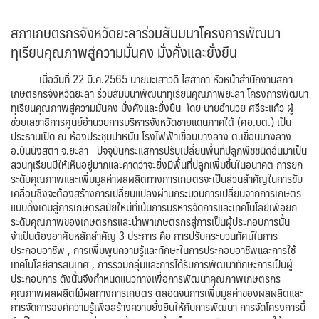
สภาเกษตรกรจังหวัดยะลาร่วมสัมมนาโครงการพัฒนา
ทุเรียนคุณภาพสู่ความมั่นคง มั่งคั่งและยั่งยืน
เมื่อวันที่ 22 มี.ค.2565 นายมะเสาวดี ไสสากา หัวหน้าสำนักงานสภา
เกษตรกรจังหวัดยะลา ร่วมสัมมนาพัฒนาทุเรียนคุณภาพยะลา โครงการพัฒนา
ทุเรียนคุณภาพสู่ความมั่นคง มั่งคั่งและยั่งยืน โดย นายอำนวย ศรีระแก้ว ผู้
ช่วยเลขาธิการศูนย์อำนวยการบริหารจังหวัดชายแดนภาคใต้ (ศอ.บต.) เป็น
ประธานเปิด ณ ห้องประชุมปาหนัน โรงไฟฟ้าเขื่อนบางลาง ต.เขื่อนบางลาง
อ.บันนังสตา จ.ยะลา ปัจจุบันกระแสการปรับเปลี่ยนพื้นที่ปลูกพืชชนิดอื่นมาเป็น
สวนทุเรียนมีให้เห็นอยู่มากและคาดว่าจะยิ่งมีพื้นที่ปลูกเพิ่มขึ้นในอนาคต การยก
ระดับคุณภาพและเพิ่มมูลค่าผลผลิตทางการเกษตรจะเป็นส่วนสำคัญในการขับ
เคลื่อนซึ่งจะต้องสร้างการเปลี่ยนแปลงผ่านกระบวนการเปลี่ยนจากการเกษตร
แบบดั้งเดิมสู่การเกษตรสมัยใหม่ที่เน้นการบริหารจัดการและเทคโนโลยีเพื่อยก
ระดับคุณภาพของเกษตรกรและนำพาเกษตรกรสู่การเป็นผู้ประกอบการนั้น
จำเป็นต้องอาศัยหลักสำคัญ 3 ประการ คือ การปรับกระบวนทัศน์ในการ
ประกอบอาชีพ , การเพิ่มพูนความรู้และทักษะในการประกอบอาชีพและการใช้
เทคโนโลยีสารสนเทศ , การรวมกลุ่มและการได้รับการพัฒนาทักษะการเป็นผู้
ประกอบการ ดังนั้นจึงกำหนดแนวทางเพื่อการพัฒนาคุณภาพเกษตรกร
คุณภาพผลผลิตไม้ผลทางการเกษตร ตลอดจนการเพิ่มมูลค่าของผลผลิตและ
การจัดการองค์ความรู้เพื่อสร้างความยั่งยืนให้กับการพัฒนา การจัดโครงการนี้