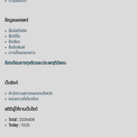
»
การเลือกตั้ง
ข้อมูลเผยแพร่
»
สื่อมัลติมีเดีย
»
สื่อวิดีโอ
»
สื่อเสียง
»
สื่อสิ่งพิมพ์
»
ดาวน์โหลดเอกสาร
ร้องเรียนการทุจริตและประพฤติมิชอบ
เว็บลิงก์
»
สำนักงานสภาเกษตรกรจังหวัด
»
หน่วยงานที่เกี่ยวข้อง
สถิติผู้ใช้งานเว็บไซต์
»
Total :
2038409
»
Today :
1029