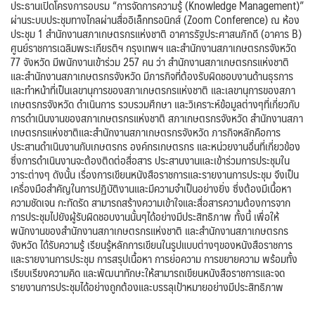
ประธานเปิดโครงการอบรม “การจัดการความรู้ (Knowledge Management)”
ผ่านระบบประชุมทางไกลผ่านสื่ออิเล็กทรอนิกส์ (Zoom Conference) ณ ห้อง
ประชุม 1 สำนักงานสภาเกษตรกรแห่งชาติ อาคารรัฐประศาสนภักดี (อาคาร B)
ศูนย์ราชการเฉลิมพระเกียรติฯ กรุงเทพฯ และสำนักงานสภาเกษตรกรจังหวัด
77 จังหวัด มีพนักงานเข้าร่วม 257 คน ว่า สำนักงานสภาเกษตรกรแห่งชาติ
และสำนักงานสภาเกษตรกรจังหวัด มีภารกิจที่ต้องรับผิดชอบงานด้านธุรการ
และทำหน้าที่เป็นเลขานุการของสภาเกษตรกรแห่งชาติ และเลขานุการของสภา
เกษตรกรจังหวัด ดำเนินการ รวบรวมศึกษา และวิเคราะห์ข้อมูลต่างๆที่เกี่ยวกับ
การดำเนินงานของสภาเกษตรกรแห่งชาติ สภาเกษตรกรจังหวัด สำนักงานสภา
เกษตรกรแห่งชาติและสำนักงานสภาเกษตรกรจังหวัด ภารกิจหลักคือการ
ประสานดำเนินงานกับเกษตรกร องค์กรเกษตรกร และหน่วยงานอื่นที่เกี่ยวข้อง
ซึ่งการดำเนินงานจะต้องติดต่อสื่อสาร ประสานงานและเข้าร่วมการประชุมใน
วาระต่างๆ ดังนั้น เรื่องการเขียนหนังสือราชการและรายงานการประชุม จึงเป็น
เครื่องมือสำคัญในการปฏิบัติงานและมีความจำเป็นอย่างยิ่ง ซึ่งต้องมีเนื้อหา
ความชัดเจน กะทัดรัด สามารถสร้างความเข้าใจและสื่อสารความต้องการจาก
การประชุมไปยังผู้รับผิดชอบงานนั้นๆได้อย่างมีประสิทธิภาพ ทั้งนี้ เพื่อให้
พนักงานของสำนักงานสภาเกษตรกรแห่งชาติ และสำนักงานสภาเกษตรกร
จังหวัด ได้รับความรู้ เรียนรู้หลักการเขียนในรูปแบบต่างๆของหนังสือราชการ
และรายงานการประชุม การสรุปเนื้อหา การย่อความ การขยายความ พร้อมทั้ง
เรียบเรียงความคิด และพัฒนาทักษะให้สามารถเขียนหนังสือราชการและจด
รายงานการประชุมได้อย่างถูกต้องและบรรลุเป้าหมายอย่างมีประสิทธิภาพ