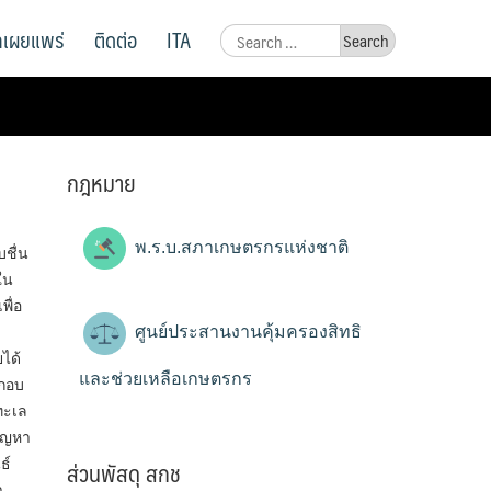
ูลเผยแพร่
ติดต่อ
ITA
Search
for:
กฎหมาย
พ.ร.บ.สภาเกษตรกรแห่งชาติ
ชื่น
ใน
ื่อ
ศูนย์ประสานงานคุ้มครองสิทธิ
ได้
และช่วยเหลือเกษตรกร
ะกอบ
ทะเล
ปัญหา
ส่วนพัสดุ สกช
ธ์
า