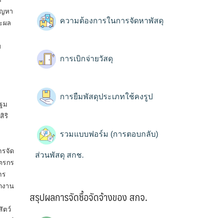
ัญหา
ความต้องการในการจัดหาพัสดุ
ละผล
ม
การเบิกจ่ายวัสดุ
การยืมพัสดุประเภทใช้คงรูป
ปฐม
ิริ
รวมแบบฟอร์ม (การตอบกลับ)
ารจัด
ส่วนพัสดุ สกช.
ตรกร
าร
กงาน
สรุปผลการจัดซื้อจัดจ้างของ สกจ.
ัตว์