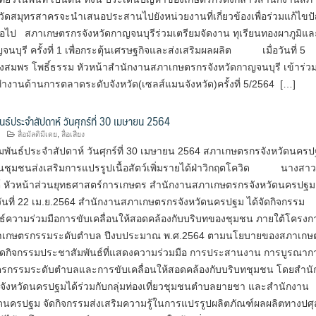
วัดสมุทรสาครจะนำเสนอประสานไปยังหน่วยงานที่เกี่ยวข้องเพื่อร่วมแก้ไขป
่อไป สภาเกษตรกรจังหวัดกาญจนบุรีร่วมเตรียมจัดงาน ทุเรียนทองผาภูมิแ
ญจนบุรี ครั้งที่ 1 เพื่อกระตุ้นเศรษฐกิจและส่งเสริมผลผลิต เมื่อวันที่ 5
งสมพร โพธิ์ธรรม หัวหน้าสำนักงานสภาเกษตรกรจังหวัดกาญจนบุรี เข้าร่ว
งานด้านการตลาดระดับจังหวัด(เซลส์แมนจังหวัด)ครั้งที่ 5/2564 […]
นธ์ประจำสัปดาห์ วันศุกร์ที่ 30 เมษายน 2564
สื่อมัลติมีเดย
,
สื่อเสียง
มพันธ์ประจำสัปดาห์ วันศุกร์ที่ 30 เมษายน 2564 สภาเกษตรกรจังหวัดนคร
ผนชุมชนส่งเสริมการแปรรูปเนื้อสัตว์เพิ่มรายได้ฝ่าวิกฤตโควิด นางสาวส
ันต์ หัวหน้าส่วนยุทธศาสตร์การเกษตร สำนักงานสภาเกษตรกรจังหวัดนครปฐม
่อวันที่ 22 เม.ย.2564 สำนักงานสภาเกษตรกรจังหวัดนครปฐม ได้จัดกิจกรรม
ธ์ความร่วมมือการขับเคลื่อนให้สอดคล้องกับบริบทของชุมชน ภายใต้โครงก
เกษตรกรรมระดับตำบล ปีงบประมาณ พ.ศ.2564 ตามนโยบายของสภาเกษ
้จัดกิจกรรมประชาสัมพันธ์ที่แสดงความร่วมมือ การประสานงาน การบูรณาก
กรรมระดับตำบลและการขับเคลื่อนให้สอดคล้องกับบริบทชุมชน โดยสำนั
ังหวัดนครปฐมได้ร่วมกับกลุ่มท่องเที่ยวชุมชนตำบลยายชา และสำนักงาน
วัดนครปฐม จัดกิจกรรมส่งเสริมความรู้ในการแปรรูปผลิตภัณฑ์ผลผลิตทางปศุส