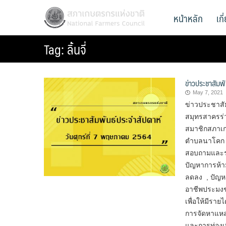
Skip
สภาเกษตรกรแห่งชาติ
หน้าหลัก
เก
National Farmers Council
to
content
Tag:
ลิ้นจี่
ข่าวประชาสัมพ
May 7, 2021
ข่าวประชาสั
สมุทรสาครร่
สมาชิกสภาเก
ตำบลนาโคก แ
สอบถามและร
ปัญหาการห้าม
ลดลง , ปัญหา
อาชีพประมงชา
เพื่อให้มีรา
การจัดหาแหล
และการท่องเท