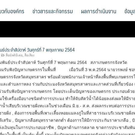
ี่ยวกับองค์กร
ข่าวสารและกิจกรรม
ผลการดำเนินงาน
ข้อม
ันธ์ประจำสัปดาห์ วันศุกร์ที่ 7 พฤษภาคม 2564
สื่อมัลติมีเดย
,
สื่อเสียง
มพันธ์ประจำสัปดาห์ วันศุกร์ที่ 7 พฤษภาคม 2564 สภาเกษตรกรจังหวัด
วมรับฟังปัญหาเกษตรกรในพื้นที่ เมื่อวันที่ 3 พ.ค.2564 นายวรพงษ์ ชอบ
ษตรกรจังหวัดสมุทรสาคร พร้อมด้วยพนักงานเจ้าหน้าที่ลงพื้นที่พบเกษตรกร
ละตำบลกาหลง ร่วมกับประมงจังหวัดสมุทรสาครและภาคส่วนที่เกี่ยวข้อง เพ
่วมรับฟังปัญหาจากเกษตรกร โดยประเด็นปัญหาของเกษตรกร ประกอบด้วย
ใช้เครื่องมือบางชนิดทำการประมง ทำให้จับสัตว์น้ำได้น้อยลงส่งผลให้มีราย
น้ำเสียบริเวณชายฝั่งทะเลในช่วงเดือน มิ.ย.- ส.ค. ส่งผลกระทบต่อการปร
ยฝั่ง , ต้องการขอพื้นที่เพาะเลี้ยงหอยแมลงภู่ในที่สาธารณะบริเวณชายฝั่ง
ยได้เสริม , ปัญหาเกลือสมุทรราคาตกต่ำ ต้องการให้มีการประกันราคาเกลือ , 
่งเงินทุนในการประกอบอาชีพ , ปัญหาด้านการตลาด ขาดการประชาสัมพัน
ี่ยวในพื้นที่ เป็นต้น ทั้งนี้ ประเด็นปัญหาของเกษตรกรดังกล่าวสำนักงานสภ