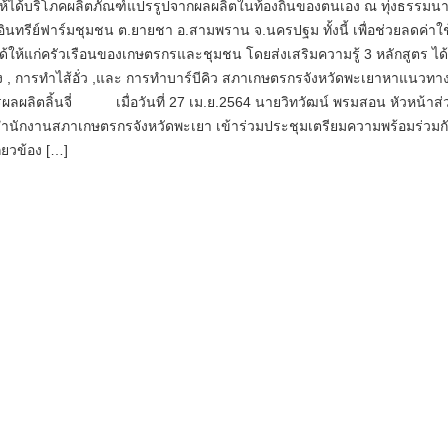
ห้ได้บริโภคผลิตภัณฑ์แปรรูปจากผลผลิตในท้องถิ่นของตนเอง ณ ทุ่งธรรมนา
รอินทรีย์ฟาร์มชุมชน ต.ยายชา อ.สามพราน จ.นครปฐม ทั้งนี้ เพื่อช่วยลดค่าใช
ด้ให้แก่ครัวเรือนของเกษตรกรและชุมชน โดยส่งเสริมความรู้ 3 หลักสูตร ได้
 , การทำไส้อั่ว ,และ การทำบาร์บีคิว สภาเกษตรกรจังหวัดพะเยาหาแนวทา
ผลผลิตลิ้นจี่ เมื่อวันที่ 27 เม.ย.2564 นายวิทวัฒน์ พรมสอน หัวหน้าส่
สำนักงานสภาเกษตรกรจังหวัดพะเยา เข้าร่วมประชุมเตรียมความพร้อมร่วมก
ี่ยวข้อง […]