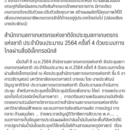
3 ซึ่งก็จะทำให้เศรษฐกิจในประเทศชะงักงันไปอีกระยะหนึ่ง ความผันผวนของ
เศรษฐกิจโลกมีผลกระทบถึงสินค้าเกษตรไทยหลายรายการ มีทางเดียว
เกษตรกรต้องปรับตัวและปรับตัวเชิงคุณภาพ สร้างผลผลิตที่มีคุณภาพให้ได้
เพื่ออนาคตของอาชีพเกษตรกรจักได้ดำรงอยู่คู่ประเทศไทยต่อไป (ปล่อยเสียง
นายประพัฒน์)
สำนักงานสภาเกษตรกรแห่งชาติจัดประชุมสภาเกษตรกร
แห่งชาติ ประจำปีงบประมาณ 2564 ครั้งที่ 4 ด้วยระบบทาง
ไกลผ่านสื่ออิเล็กทรอนิกส์
เมื่อวันที่ 8 เม.ย.2564 สำนักงานสภาเกษตรกรแห่งชาติ จัดประชุมสภา
เกษตรกรแห่งชาติ ประจำปีงบประมาณ พ.ศ.2564 ครั้งที่ 4 ด้วยระบบทางไกล
ผ่านสื่ออิเล็กทรอนิกส์ ณ ห้องประชุมสำนักงานสภาเกษตรกรแห่งชาติ ชั้น 6 อา
คารวชิรานุสรณ์ มหาวิทยาลัยเกษตรศาสตร์ บางเขน โดย นายประพัฒน์
ปัญญาชาติรักษ์ ประธานสภาเกษตรกรแห่งชาติ เป็นประธานและดำเนินการ
ประชุม สำหรับการประชุมครั้งนี้ที่ประชุมมีเรื่องเพื่อทราบ ได้แก่ การแพร่ระบาด
ของโรคใบร่วงชนิดใหม่ในยางพารา , การเตรียมความพร้อมลงนามบันทึกข้อ
ตกลงความร่วมมือทางวิชาการระหว่างสำนักงานสภาเกษตรกรแห่งชาติกับ
มหาวิทยาลัยแม่ฟ้าหลวง และแนวทางการส่งเสริมการผลิต การแปรรูป การ
ตลาด ด้านสมุนไพร , ร่างพระราชบัญญัติวิชาชีพการสัตวบาล พ.ศ…. ,
แนวทางการเก็บข้อมูลการประเมินผลผลิตปาล์มน้ำมันในแต่ละพื้นที่จังหวัดที่มี
การปลูกปาล์มน้ำมันโดยประยุกต์ใช้เทคโนโลยีด้านสารสนเทศภูมิศาสตร์ เรื่อง