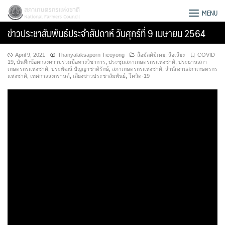
Skip
สภาเกษตรกรแห่งชาติ
MENU
to
ข่าวประชาสัมพันธ์ประจำสัปดาห์ วันศุกร์ที่ 9 เมษายน 2564
content
April 9, 2021
Thanyalaksaporn Tieoyong
สื่อมัลติมีเดย
,
สื่อเสียง
COVID-
19
,
บันทึกข้อตกลงความร่วมมือทางวิชาการ
,
ประชุมสภาเกษตรกรแห่งชาติ
,
ประธานสภา
เกษตรกรแห่งชาติ
,
ประพัฒน์ ปัญญาชาติรักษ์
,
สภาเกษตรกรแห่งชาติ
,
สำนักงานสภาเกษตรกร
แห่งชาติ
,
เทศกาลสงกรานต์
,
เสียงข่าวประชาสัมพันธ์
,
โควิด-19
Search
for: