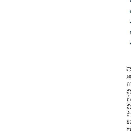
ส
ผ
ก
จั
ซื้
จั
จ้
ข
ส