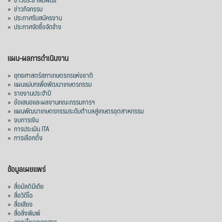
»
ข่าวกิจกรรม
»
ประกาศรับสมัครงาน
»
ประกาศจัดซื้อจัดจ้าง
แผน-ผลการดำเนินงาน
»
ยุทธศาสตร์สภาเกษตรกรแห่งชาติ
»
แผนแม่บทเพื่อพัฒนาเกษตรกรรม
»
รายงานประจำปี
»
ข้อเสนอและผลงานคณะกรรมการฯ
»
แผนพัฒนาเกษตรกรรมระดับตำบลสู่เกษตรอุตสาหกรรม
»
งบการเงิน
»
การประเมิน ITA
»
การเลือกตั้ง
ข้อมูลเผยแพร่
»
สื่อมัลติมีเดีย
»
สื่อวิดีโอ
»
สื่อเสียง
»
สื่อสิ่งพิมพ์
»
ดาวน์โหลดเอกสาร