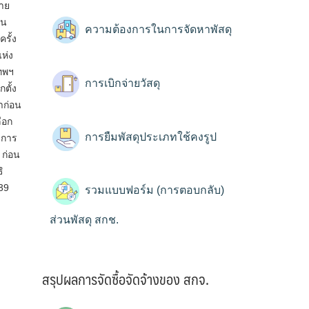
นาย
าน
ความต้องการในการจัดหาพัสดุ
รั้ง
ห่ง
เทพฯ
การเบิกจ่ายวัสดุ
ตั้ง
าก่อน
ือก
การยืมพัสดุประเภทใช้คงรูป
ดการ
 ก่อน
ิ
139
รวมแบบฟอร์ม (การตอบกลับ)
ส่วนพัสดุ สกช.
สรุปผลการจัดซื้อจัดจ้างของ สกจ.