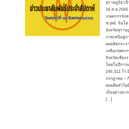
สุราษฎร์ธานี
16 ส.ค.2565
เกษตรกรจังห
ชวุทย์ จินโ
จังหวัดสุราษ
ภาคเหนือสู่ภ
ผลผลิตกระจา
เหลือเกษตรกร
จังหวัดเชียง
โดยในปีการผล
245,311 ไร่
กรกฎาคม – กั
ผลผลิตลำไยม
เป็นอย่างมาก
[…]