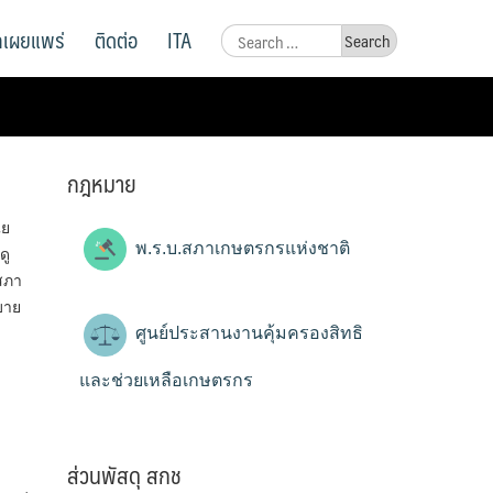
ูลเผยแพร่
ติดต่อ
ITA
Search
for:
กฎหมาย
ไย
พ.ร.บ.สภาเกษตรกรแห่งชาติ
ดู
 สภา
บาย
ศูนย์ประสานงานคุ้มครองสิทธิ
และช่วยเหลือเกษตรกร
ส่วนพัสดุ สกช