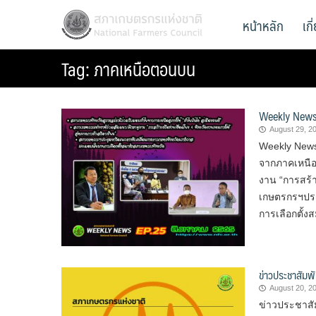
Skip
สภาเกษตรกรแห่งชาติ
หน้าหลัก
เก
National Farmers Council
to
content
Tag:
ภาคเหนือตอนบน
Weekly News
August 29, 2
Weekly News
จากภาคเหนือส
งาน “การสร้า
เกษตรกรฯปร
การเลือกตั้ง
ข่าวประชาสัมพั
August 20, 2
ข่าวประชาสัม