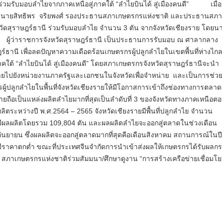
ร่วมรับมอบลำไยจากภาคเหนือสู่ภาคใต้ “ลำไยบินได้ สู่เมืองคนดี” เมื่อวั
 นายสิทธิพร จริยพงศ์ รองประธานสภาเกษตรกรแห่งชาติ และประธานสภา
วัดสุราษฎร์ธานี ร่วมรับมอบลำไย จำนวน 3 ตัน จากจังหวัดเชียงราย โดยนา
ต ผู้ว่าราชการจังหวัดสุราษฎร์ธานี เป็นประธานการรับมอบ ณ ศาลากลาง
ฎร์ธานี เพื่อลดปัญหาความเดือดร้อนเกษตรกรผู้ปลูกลำไยในเขตพื้นที่ห่างไก
าคใต้ “ลำไยบินได้ สู่เมืองคนดี” โดยสภาเกษตรกรจังหวัดสุราษฎร์ธานีจะนำ
ยไปยังหน่วยงานภาครัฐและเอกชนในจังหวัดเพื่อจำหน่าย และเป็นการช่ว
ผู้ปลูกลำไยในพื้นที่จังหวัดเชียงรายให้มีโอกาสการเข้าถึงช่องทางการตลาด ทั
รายถือเป็นแหล่งผลิตลำไยมากที่สุดเป็นลำดับที่ 3 ของจังหวัดทางภาคเหนือ
ิตระหว่างปี พ.ศ.2564 – 2565 จังหวัดเชียงรายมีพื้นที่ปลูกลำไย จำนวน
 มีผลผลิตโดยรวม 109,804 ตัน และผลผลิตลำไยจะออกสู่ตลาดในช่วงเดือน
นยายน ซึ่งผลผลิตจะออกสู่ตลาดมากที่สุดคือเดือนสิงหาคม สถานการณ์ในปีน
ีราคาตกต่ำ ขณะที่ประเทศจีนจำกัดการนำเข้าส่งผลให้เกษตรกรได้รับผลก
 สภาเกษตรกรแห่งชาติร่วมสัมมนา/ศึกษาดูงาน “การสร้างเครือข่ายเชื่อมโย