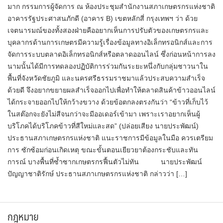
มาก กรรมการผู้จัดการ ณ ห้องประชุมสำนักงานสภาเกษตรกรแห่งชาติ
อาคารรัฐประศาสนภักดี (อาคาร B) เขตหลักสี่ กรุงเทพฯ​ ว่า​ ด้วย
เจตนารมณ์ของทั้งสองฝ่ายคืออยากเห็นการปรับตัวของเกษตรกรและ
บุคลากรด้านการเกษตรมีความรู้เรื่องข้อมูลทางอิเล็กทรอนิกส์และการ
จัดการระบบตลาดอิเล็กทรอนิกส์หรือตลาดออนไลน์ ซึ่งก่อนหน้าการลง
นามนั้นได้มีการทดลองปฏิบัติการร่วมกันระยะหนึ่งกับกลุ่มชาวนาใน
พื้นที่จังหวัดชัยภูมิ และนครศรีธรรมราชมาแล้วประสบความสำเร็จ
ด้วยดี จึงอยากขยายผลสำเร็จออกไป​เพื่อทำให้ตลาดสินค้าข้าวออนไลน์
ได้กระจายออกไปให้กว้างขวาง​ ด้วยข้อตกลงตรงกันว่า “ข้าวที่เก็บไว้
ในสต๊อกจะยังไม่สีจนกว่าจะมีออเดอร์เข้ามา เพราะเราอยากเห็นผู้
บริโภคได้บริโภคข้าวที่สีใหม่และสด” (ปล่อย​เสียง​ นายป​ระพัฒน์)​
ประธานสภา​เกษตรกร​แห่งชาติ แนะราชการมีข้อมูลในมือ ควรเตรียม
การ ซักซ้อมก่อนเกิดเหตุ ขณะขั้นตอนเยียวยาต้องกระชับและทัน
การณ์ บางพื้นที่ซ้ำซากเกษตรกรฟื้นตัวไม่ทัน นายประพัฒน์​
ปัญญา​ชาติ​รักษ์​ ประธาน​สภา​เกษตรกร​แห่งชาติ​ กล่าวว่า […]
กฎหมาย