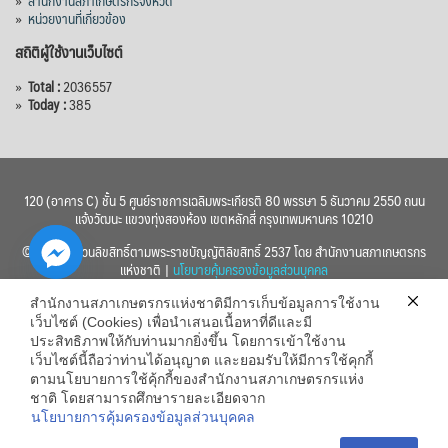
»
หน่วยงานที่เกี่ยวข้อง
สถิติผู้ใช้งานเว็บไซต์
»
Total :
2036557
»
Today :
385
120 (อาคาร C) ชั้น 5 ศูนย์ราชการเฉลิมพระเกียรติ 80 พรรษา 5 ธันวาคม 2550 ถนน
แจ้งวัฒนะ แขวงทุ่งสองห้อง เขตหลักสี่ กรุงเทพมหานคร 10210
© 2560 สงวนลิขสิทธิ์ตามพระราชบัญญัติลิขสิทธิ์ 2537 โดย สำนักงานสภาเกษตรกร
แห่งชาติ |
นโยบายคุ้มครองข้อมูลส่วนบุคคล
สำนักงานสภาเกษตรกรแห่งชาติมีการเก็บข้อมูลการใช้งาน
เว็บไซต์ (Cookies) เพื่อนำเสนอเนื้อหาที่ดีและมี
ประสิทธิภาพให้กับท่านมากยิ่งขึ้น โดยการเข้าใช้งาน
เว็บไซต์นี้ถือว่าท่านได้อนุญาต และยอมรับให้มีการใช้คุกกี้
chaty
ตามนโยบายการใช้คุ้กกี้ของสำนักงานสภาเกษตรกรแห่ง
ชาติ โดยสามารถศึกษารายละเอียดจาก
Hide
นโยบายการคุ้มครองข้อมูลส่วนบุคคล