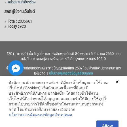
»
หน่วยงานที่เกี่ยวข้อง
สถิติผู้ใช้งานเว็บไซต์
»
Total :
2035661
»
Today :
920
120 (อาคาร C) ชั้น 5 ศูนย์ราชการเฉลิมพระเกียรติ 80 พรรษา 5 ธันวาคม 2550 ถนน
แจ้งวัฒนะ แขวงทุ่งสองห้อง เขตหลักสี่ กรุงเทพมหานคร 10210
© 2560 สงวนลิขสิทธิ์ตามพระราชบัญญัติลิขสิทธิ์ 2537 โดย สำนักงานสภาเกษตรกร
แห่งชาติ |
นโยบายคุ้มครองข้อมูลส่วนบุคคล
สำนักงานสภาเกษตรกรแห่งชาติมีการเก็บข้อมูลการใช้งาน
เว็บไซต์ (Cookies) เพื่อนำเสนอเนื้อหาที่ดีและมี
ประสิทธิภาพให้กับท่านมากยิ่งขึ้น โดยการเข้าใช้งาน
เว็บไซต์นี้ถือว่าท่านได้อนุญาต และยอมรับให้มีการใช้คุกกี้
chaty
ตามนโยบายการใช้คุ้กกี้ของสำนักงานสภาเกษตรกรแห่ง
ชาติ โดยสามารถศึกษารายละเอียดจาก
Hide
นโยบายการคุ้มครองข้อมูลส่วนบุคคล
Allow