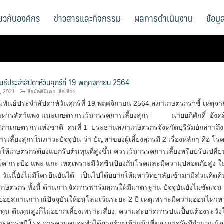
ี่ยวกับองค์กร
ข่าวสารและกิจกรรม
ผลการดำเนินงาน
ข้อม
ันธ์ประจำสัปดาห์วันศุกร์ที่ 19 พฤศจิกายน 2564
, 2021
สื่อมัลติมีเดย
,
สื่อเสียง
พันธ์ประจำสัปดาห์วันศุกร์ที่ 19 พฤศจิกายน 2564 สภาเกษตรกรฯชี้ เหตุจ
ารสัตว์แพง แนะเกษตรกรเว้นวรรคการเลี้ยงสุกร นายอภิศักดิ์ อังคสิ
าเกษตรกรแห่งชาติ คนที่ 1 ประธานสภาเกษตรกรจังหวัดบุรีรัมย์กล่าวถึง
เลี้ยงสุกรในภาวะปัจจุบัน ว่า ปัญหาของผู้เลี้ยงสุกรมี 2 เรื่องหลักๆ คือ โ
ให้เกษตรกรต้องแบกรับต้นทุนที่สูงขึ้น ควรเว้นวรรคการเลี้ยงหรือปรับเปลี่ย
งโค กระบือ แพะ แกะ เหตุเพราะมีวัคซีนป้องกันโรคและมีความปลอดภัยสูง ใ
วันนี้ยังไม่มีใครยืนยันได้ เป็นไปได้อยากให้มหาวิทยาลัยเข้ามามีส่วนคิดค้น
กษตรกร ทั้งนี้ ด้านการจัดการฟาร์มสุกรให้มีมาตรฐาน ปัจจุบันยังไม่ชัดเจน
่อยสถานการณ์ปัจจุบันให้อนุโลมเว้นระยะ 2 ปี เหตุเพราะมีความอ่อนไหวห
ดทุน ต้นทุนสูงก็ไม่อยากเลี้ยงเพราะเสี่ยง ความสะอาดการปนเปื้อนต้องระวังใ
ะสุกรหนีโรค การควบคุมจะทำได้ยากด้วยเจ้าหน้าที่ของภาครัฐมีจำนวนน้