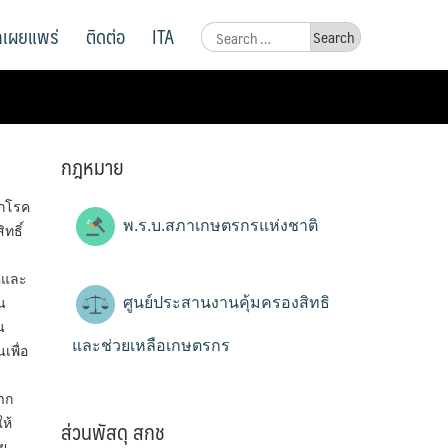
ูลเผยแพร่
ติดต่อ
ITA
Search
for:
กฎหมาย
ากโรค
พ.ร.บ.สภาเกษตรกรแห่งชาติ
ทธิ์
รคและ
ศูนย์ประสานงานคุ้มครองสิทธิ
น
น
และช่วยเหลือเกษตรกร
เพื่อ
าก
ส่วนพัสดุ สกช
ห้
อย