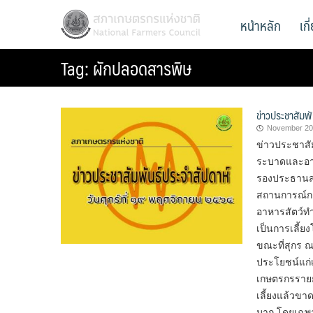
Skip
สภาเกษตรกรแห่งชาติ
หน้าหลัก
เก
National Farmers Council
to
content
Tag:
ผักปลอดสารพิษ
ข่าวประชาสัมพ
November 20
ข่าวประชาสัม
ระบาดและอาห
รองประธานสภ
สถานการณ์การ
อาหารสัตว์ทำ
เป็นการเลี้ย
ขณะที่สุกร ณ 
ประโยชน์แก่เ
เกษตรกรรายย
เลี้ยงแล้วขา
มาก โดยเฉพา