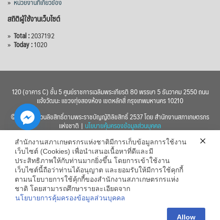
»
หน่วยงานที่เกี่ยวข้อง
สถิติผู้ใช้งานเว็บไซต์
»
Total :
2037192
»
Today :
1020
120 (อาคาร C) ชั้น 5 ศูนย์ราชการเฉลิมพระเกียรติ 80 พรรษา 5 ธันวาคม 2550 ถนน
แจ้งวัฒนะ แขวงทุ่งสองห้อง เขตหลักสี่ กรุงเทพมหานคร 10210
© 2560 สงวนลิขสิทธิ์ตามพระราชบัญญัติลิขสิทธิ์ 2537 โดย สำนักงานสภาเกษตรกร
แห่งชาติ |
นโยบายคุ้มครองข้อมูลส่วนบุคคล
สำนักงานสภาเกษตรกรแห่งชาติมีการเก็บข้อมูลการใช้งาน
เว็บไซต์ (Cookies) เพื่อนำเสนอเนื้อหาที่ดีและมี
ประสิทธิภาพให้กับท่านมากยิ่งขึ้น โดยการเข้าใช้งาน
เว็บไซต์นี้ถือว่าท่านได้อนุญาต และยอมรับให้มีการใช้คุกกี้
chaty
ตามนโยบายการใช้คุ้กกี้ของสำนักงานสภาเกษตรกรแห่ง
ชาติ โดยสามารถศึกษารายละเอียดจาก
Hide
นโยบายการคุ้มครองข้อมูลส่วนบุคคล
Allow