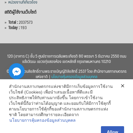
»
หน่วยงานที่เกี่ยวข้อง
สถิติผู้ใช้งานเว็บไซต์
»
Total :
2037573
»
Today :
193
120 (อาคาร C) ชั้น 5 ศูนย์ราชการเฉลิมพระเกียรติ 80 พรรษา 5 ธันวาคม 2550 ถนน
แจ้งวัฒนะ แขวงทุ่งสองห้อง เขตหลักสี่ กรุงเทพมหานคร 10210
© 2560 สงวนลิขสิทธิ์ตามพระราชบัญญัติลิขสิทธิ์ 2537 โดย สำนักงานสภาเกษตรกร
แห่งชาติ |
นโยบายคุ้มครองข้อมูลส่วนบุคคล
สำนักงานสภาเกษตรกรแห่งชาติมีการเก็บข้อมูลการใช้งาน
เว็บไซต์ (Cookies) เพื่อนำเสนอเนื้อหาที่ดีและมี
ประสิทธิภาพให้กับท่านมากยิ่งขึ้น โดยการเข้าใช้งาน
เว็บไซต์นี้ถือว่าท่านได้อนุญาต และยอมรับให้มีการใช้คุกกี้
chaty
ตามนโยบายการใช้คุ้กกี้ของสำนักงานสภาเกษตรกรแห่ง
ชาติ โดยสามารถศึกษารายละเอียดจาก
Hide
นโยบายการคุ้มครองข้อมูลส่วนบุคคล
Allow