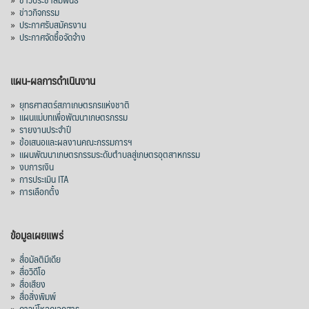
»
ข่าวกิจกรรม
»
ประกาศรับสมัครงาน
»
ประกาศจัดซื้อจัดจ้าง
แผน-ผลการดำเนินงาน
»
ยุทธศาสตร์สภาเกษตรกรแห่งชาติ
»
แผนแม่บทเพื่อพัฒนาเกษตรกรรม
»
รายงานประจำปี
»
ข้อเสนอและผลงานคณะกรรมการฯ
»
แผนพัฒนาเกษตรกรรมระดับตำบลสู่เกษตรอุตสาหกรรม
»
งบการเงิน
»
การประเมิน ITA
»
การเลือกตั้ง
ข้อมูลเผยแพร่
»
สื่อมัลติมีเดีย
»
สื่อวิดีโอ
»
สื่อเสียง
»
สื่อสิ่งพิมพ์
»
ดาวน์โหลดเอกสาร