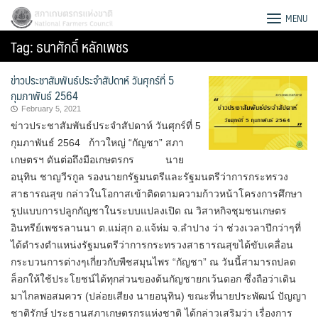
Skip
สภาเกษตรกรแห่งชาติ
MENU
to
Tag:
ธนาศักดิ์ หลักเพชร
content
ข่าวประชาสัมพันธ์ประจำสัปดาห์ วันศุกร์ที่ 5
กุมภาพันธ์ 2564
February 5, 2021
ข่าวประชาสัมพันธ์ประจำสัปดาห์ วันศุกร์ที่ 5
กุมภาพันธ์ 2564 ก้าวใหญ่ “กัญชา” สภา
เกษตรฯ ดันต่อถึงมือเกษตรกร นาย
อนุทิน ชาญวีรกูล รองนายกรัฐมนตรีและรัฐมนตรีว่าการกระทรวง
สาธารณสุข กล่าวในโอกาสเข้าติดตามความก้าวหน้าโครงการศึกษา
รูปแบบการปลูกกัญชาในระบบแปลงเปิด ณ วิสาหกิจชุมชนเกษตร
อินทรีย์เพชรลานนา ต.แม่สุก อ.แจ้ห่ม จ.ลำปาง ว่า ช่วงเวลาปีกว่าๆที่
ได้ดำรงตำแหน่งรัฐมนตรีว่าการกระทรวงสาธารณสุขได้ขับเคลื่อน
กระบวนการต่างๆเกี่ยวกับพืชสมุนไพร “กัญชา” ณ วันนี้สามารถปลด
Search
ล็อกให้ใช้ประโยชน์ได้ทุกส่วนของต้นกัญชายกเว้นดอก ซึ่งถือว่าเดิน
for:
มาไกลพอสมควร (ปล่อยเสียง นายอนุทิน) ขณะที่นายประพัฒน์ ปัญญา
ชาติรักษ์ ประธานสภาเกษตรกรแห่งชาติ ได้กล่าวเสริมว่า เรื่องการ